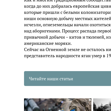
когда до них добралась европейская цив
которые пришли с белыми колонизаторам
ниши основную добычу местных жителей –
исчезли, огнеземельцы начали охотиться
над аборигенами. Процесс распада перв
привычной добычи – китов и тюленей, из-
американские моряки.
Сейчас на Огненной земле не осталось н
представитель народности яган умер в 19
Читайте наши статьи
i