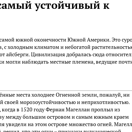
 самый устойчивый к
 самой южной оконечности Южной Америки. Это сур
в, с холодным климатом и небогатой растительность
ют айсберги. Цивилизация добралась сюда относите
ики могли наблюдать местные племена, ведущие почт
елённые места холоднее Огненной земли, пожалуй, ни
ей своей морозоустойчивостью и неприхотливостью.
 когда в 1520 году Фернан Магеллан проплыл из
ливу между большим островом и самым южным краем
я увидели на этом острове множество огней. Магелл
, решил, что эти огни – признаки вулканической