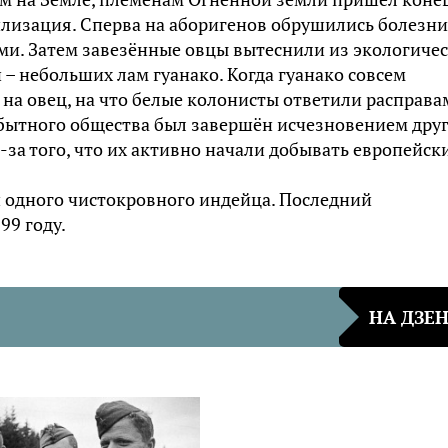
илизация. Сперва на аборигенов обрушились болезни
и. Затем завезённые овцы вытеснили из экологиче
 небольших лам гуанако. Когда гуанако совсем
 на овец, на что белые колонисты ответили расправа
обытного общества был завершён исчезновением дру
за того, что их активно начали добывать европейск
и одного чистокровного индейца. Последний
99 году.
НА ДЗЕ