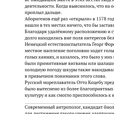
деятельности. Когда выяснилось, что на о
проплыл дальше.
Аборигенов ещё раз «открыли» в 1578 год
нашли в тех местах ничего, что бы заста
Благодаря удалённому расположению и с
долго находились вне поля интересов бел
Немецкий естествоиспытатель Георг Форс
местное население поголовно ходит голы
голых камнях, и казалось, это было у ни
были примитивные вигвамы или шалаши,
холодную погоду шкуры также накидывал
в привычном понимании этого слова.
Русский мореплаватель Отто Коцебу пред
было вытеснено из более благоприятных
культуру и как смогло приспособилось к 
Современный антрополог, кандидат биол
для достижения такого уровня адаптаци