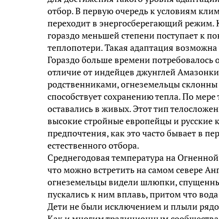
отбор. В первую очередь к условиям кли
переходит в энергосберегающий режим. 
гораздо меньшей степени поступает к по
теплопотери. Такая адаптация возможна 
Гораздо больше времени потребовалось о
отличие от индейцев джунглей Амазонки
родственниками, огнеземельцы склонны 
способствует сохранению тепла. По мере 
оставались в живых. Этот тип телосложе
высокие стройные европейцы и русские 
предпочтения, как это часто бывает в п
естественного отбора.
Среднегодовая температура на Огненной з
что можно встретить на самом севере Ан
огнеземельцы видели шлюпки, спущенные 
пускались к ним вплавь, притом что вода
Дети не были исключением и плыли рядом
Как и многим традиционным сообщества