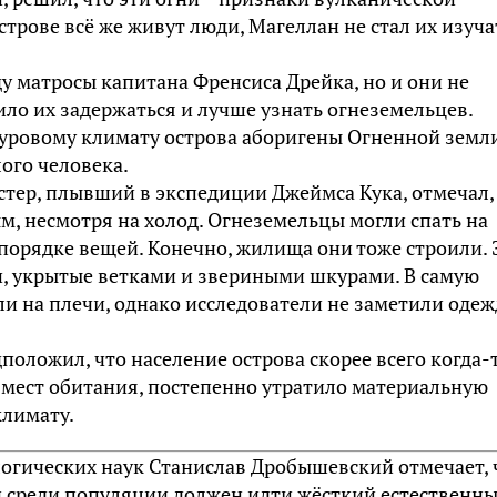
строве всё же живут люди, Магеллан не стал их изуча
у матросы капитана Френсиса Дрейка, но и они не
вило их задержаться и лучше узнать огнеземельцев.
уровому климату острова аборигены Огненной земл
ого человека.
тер, плывший в экспедиции Джеймса Кука, отмечал,
м, несмотря на холод. Огнеземельцы могли спать на
х порядке вещей. Конечно, жилища они тоже строили. 
 укрытые ветками и звериными шкурами. В самую
и на плечи, однако исследователи не заметили оде
положил, что население острова скорее всего когда-
 мест обитания, постепенно утратило материальную
климату.
огических наук Станислав Дробышевский отмечает, 
и среди популяции должен идти жёсткий естественн