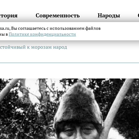
стория
Современность
Народы
itsa.ru, Вы соглашаетесь с использованием файлов
аны в
Политике конфиденциальности
устойчивый к морозам народ