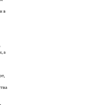
и в
е
, а
от,
ства
,