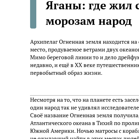
Яганы: где жил
морозам народ
Архипелаг Огненная земля находится на
место, продуваемое ветрами двух океано
Мимо береговой линии то и дело дрейфу
недавно, и ещё в ХХ веке путешественн
первобытный образ жизни.
Несмотря на то, что на планете есть зас
один народ так не удивлял исследовател
Своё название Огненная земля получила,
Атлантического океана в Тихий по про
Южной Америки. Ночью матросы с корабл
не ожидавший найти в этих местах людей