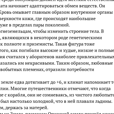
мата начинает адаптироваться обмен веществ. Он
Кровь омывает главным образом внутренние органы 
верхности кожи, где происходят наибольшие
уже в пределах пары поколений.
гнеземельцам, чтобы изменить строение тела. В
, являющихся в некотором роде генетическими
к полноте и приземисты. Такая фигура тоже
того, как погибали высокие и худые, низкие и полны
ния считался у аборигенов наиболее привлекательным
казались им некрасивыми. Таким образом, любовные
ервобытных племенах, отразили потребности
емле едва дотягивает до +6, и климат напоминает т
глии. Многие путешественники отмечают, что когда
с корабля, они не сомневаясь, из чистого любопыт
 был настолько холодной, что в ней плавали льдины.
, держась за матерей.
м на Земле, племенам Огненной земли пришёл конец