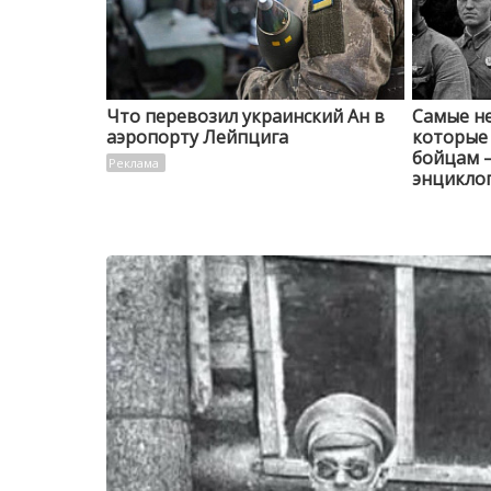
Что перевозил украинский Ан в
Самые н
аэропорту Лейпцига
которые 
бойцам 
энциклоп