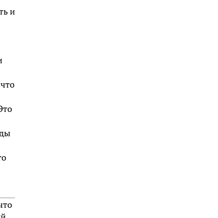
ть и
и
 что
Это
жды
то
что
ый