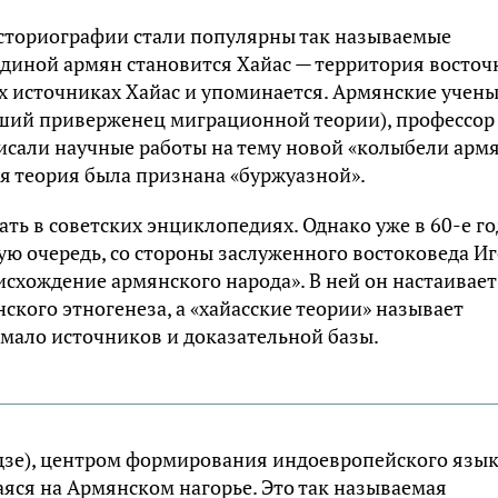
историографии стали популярны так называемые
одиной армян становится Хайас — территория восточ
их источниках Хайас и упоминается. Армянские учены
ший приверженец миграционной теории), профессор
исали научные работы на тему новой «колыбели армя
я теория была признана «буржуазной».
ать в советских энциклопедиях. Однако уже в 60-е г
ую очередь, со стороны заслуженного востоковеда И
исхождение армянского народа». В ней он настаивает
кого этногенеза, а «хайасские теории» называет
мало источников и доказательной базы.
дзе), центром формирования индоевропейского язы
яся на Армянском нагорье. Это так называемая