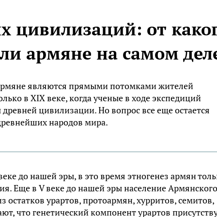
х цивилизаций: от како
ли армяне на самом дел
е армяне являются прямыми потомками жителей
олько в XIX веке, когда ученые в ходе экспедиций
древней цивилизации. Но вопрос все еще остается
древнейших народов мира.
 веке до нашей эры, в это время этногенез армян тол
я. Еще в V веке до нашей эры население Армянског
з остатков урартов, протоармян, хурритов, семитов,
ают, что генетический компонент урартов присутств