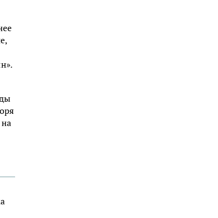
нее
е,
н».
оды
горя
 на
ка