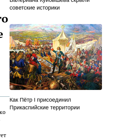
Валериана Куйбышева скрыли
советские историки
го
е
Как Пётр I присоединил
Прикаспийские территории
ько
о
ует