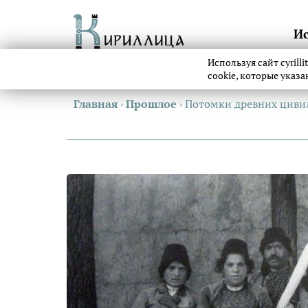
И
Используя сайт cyrill
cookie, которые указ
Главная
›
Прошлое
›
Потомки древних цивил