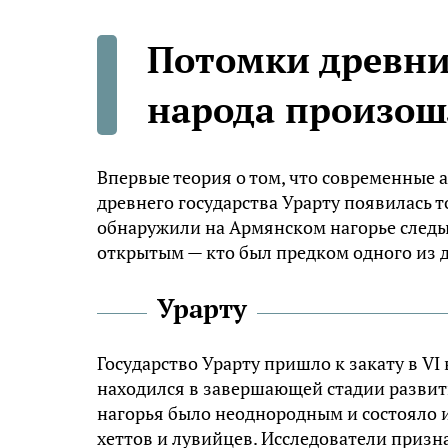
Потомки древни
народа произош
Впервые теория о том, что современны
древнего государства Урарту появилась т
обнаружили на Армянском нагорье следы 
открытым — кто был предком одного из 
Урарту
Государство Урарту пришло к закату в VI
находился в завершающей стадии развити
нагорья было неоднородным и состояло и
хеттов и лувийцев. Исследователи призн