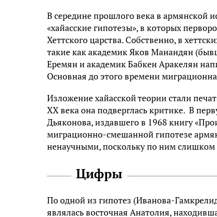
В середине прошлого века в армянской 
«хайасские гипотезы», в которых первор
Хеттского царства. Собственно, в хеттск
такие как академик Яков Манандян (быв
Еремян и академик Бабкен Аракелян нап
Основная до этого времени миграционна
Изложение хайасской теории стали печат
XX века она подверглась критике. В перв
Дьяконова, издавшего в 1968 книгу «Про
миграционно-смешанной гипотезе армянс
ненаучными, поскольку по ним слишком 
Цифры
По одной из гипотез (Иванова-Гамкрели
являлась восточная Анатолия, находивша