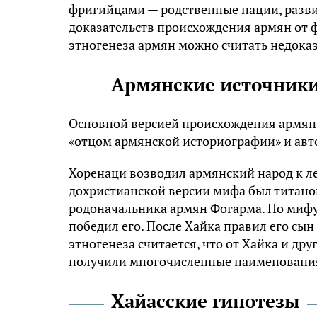
фригийцами — родственные нации, разви
доказательств происхождения армян от ф
этногенеза армян можно считать недока
Армянские источник
Основной версией происхождения армян в
«отцом армянской историографии» и авт
Хоренаци возводил армянский народ к л
дохристианской версии мифа был титано
родоначальника армян Фогарма. По мифу,
победил его. После Хайка правил его сын
этногенеза считается, что от Хайка и д
получили многочисленные наименования
Хайасские гипотезы