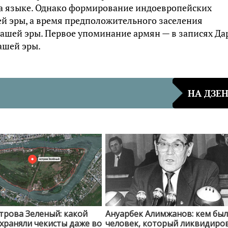
 на языке. Однако формирование индоевропейских
ей эры, а время предположительного заселения
нашей эры. Первое упоминание армян — в записях Да
нашей эры.
НА ДЗЕ
трова Зеленый: какой
Ануарбек Алимжанов: кем был
храняли чекисты даже во
человек, который ликвидиро