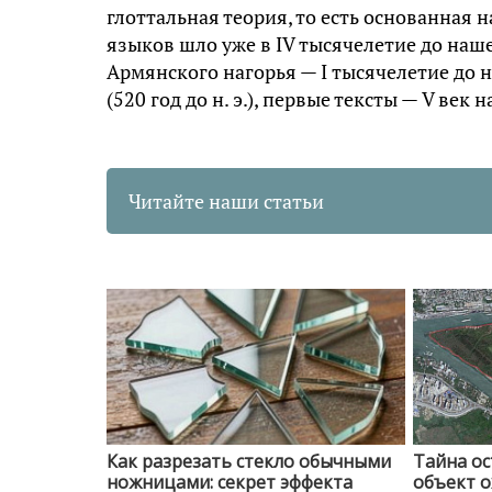
глоттальная теория, то есть основанная
языков шло уже в IV тысячелетие до наш
Армянского нагорья — I тысячелетие до 
(520 год до н. э.), первые тексты — V век 
Читайте наши статьи
Как разрезать стекло обычными
Тайна ос
ножницами: секрет эффекта
объект о