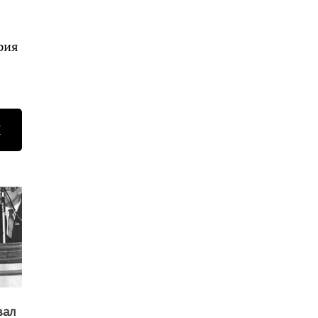
рия
Н
вал