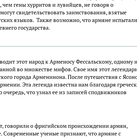
, чем гены хурритов и лувийцев, не говоря о
 могут свидетельствовать заимствования, взятые
тских языков. Также возможно, что армяне испытали
внего государства.
водит этот народ к Арменосу Фессальскому, одному 
санной во множестве мифов. Свое имя этот легендар
ского города Арменинона. После путешествия с Ясон
рмении. Эта легенда известна нам благодаря гречес
ю очередь, что узнал ее из записей сподвижников
от, говорили о фригийском происхождении армян,
е. Современные ученые признают, что армяне с