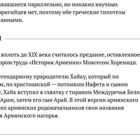
вавшиеся параллельно, но никаких научных
ригийцев нет, поэтому обе греческие гипотезы
занными.
и
плоть до XIX века считалось предание, оставленное
ором труда «История Армении» Мовсесом Хоренаци.
егендарному прародителю Хайку, который по
м, по христианской — потомком Иафета и сыном
 Хайк вступил в схватку с тираном Междуречья Бело
 Арам, затем его сын Арай. В этой версии армянского
ругих армянских родоначальников свои названия
 Армянского нагорья.