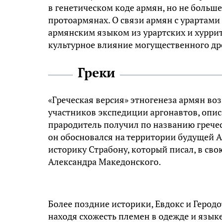
в генетическом коде армян, но не больше
протоармянах. О связи армян с урартами
армянским языком из урартских и хурри
культурное влияние могущественного дре
Греки
«Греческая версия» этногенеза армян воз
участников экспедиции аргонавтов, опи
прародитель получил по названию грече
он обосновался на территории будущей А
историку Страбону, который писал, в сво
Александра Македонского.
Более поздние историки, Евдокс и Герод
находя схожесть племен в одежде и язык