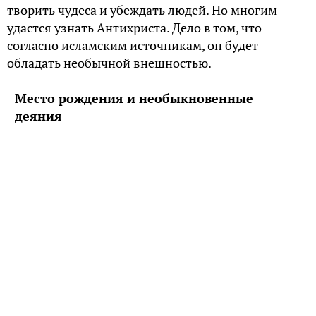
творить чудеса и убеждать людей. Но многим
удастся узнать Антихриста. Дело в том, что
согласно исламским источникам, он будет
обладать необычной внешностью.
Место рождения и необыкновенные
деяния
Информация о Даджале (в переводе самозванец,
обманщик) или Антихристе, а уж тем более о
точном месте его появления на свет в священной
книге мусульман Коране отсутствует. Поэтому
определить Ложного мессию по месту рождения
не получится. Впрочем, большинство
мусульманских ученых склоняются к тому, что
Даджаль будет родом с Востока. Более конкретные
сведения можно почерпнуть лишь из свода
хадисов имама Муслима, где приведены слова