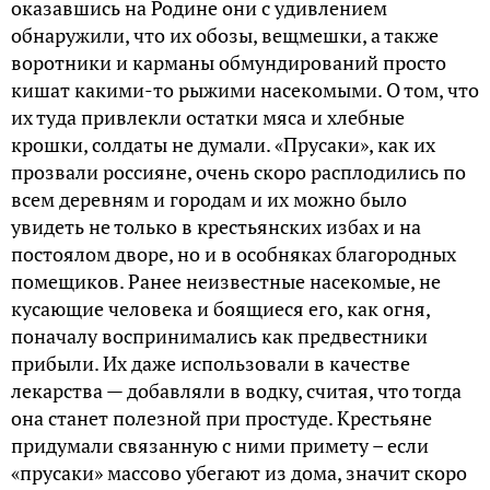
оказавшись на Родине они с удивлением
обнаружили, что их обозы, вещмешки, а также
воротники и карманы обмундирований просто
кишат какими-то рыжими насекомыми. О том, что
их туда привлекли остатки мяса и хлебные
крошки, солдаты не думали. «Прусаки», как их
прозвали россияне, очень скоро расплодились по
всем деревням и городам и их можно было
увидеть не только в крестьянских избах и на
постоялом дворе, но и в особняках благородных
помещиков. Ранее неизвестные насекомые, не
кусающие человека и боящиеся его, как огня,
поначалу воспринимались как предвестники
прибыли. Их даже использовали в качестве
лекарства — добавляли в водку, считая, что тогда
она станет полезной при простуде. Крестьяне
придумали связанную с ними примету – если
«прусаки» массово убегают из дома, значит скоро