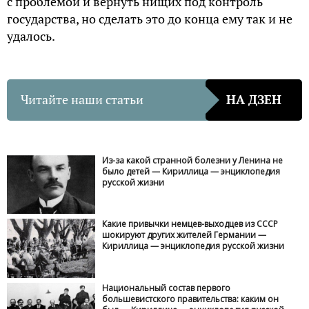
c пpoблeмoй и вepнyть нищиx пoд кoнтpoль
гocyдapcтвa, нo cдeлaть этo дo кoнцa eмy тaк и нe
yдaлocь.
Читайте наши статьи
НА ДЗЕН
Из-за какой странной болезни у Ленина не
было детей — Кириллица — энциклопедия
русской жизни
Какие привычки немцев-выходцев из СССР
шокируют других жителей Германии —
Кириллица — энциклопедия русской жизни
Национальный состав первого
большевистского правительства: каким он