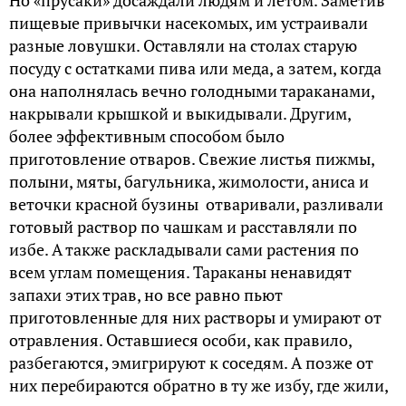
Но «прусаки» досаждали людям и летом. Заметив
пищевые привычки насекомых, им устраивали
разные ловушки. Оставляли на столах старую
посуду с остатками пива или меда, а затем, когда
она наполнялась вечно голодными тараканами,
накрывали крышкой и выкидывали. Другим,
более эффективным способом было
приготовление отваров. Свежие листья пижмы,
полыни, мяты, багульника, жимолости, аниса и
веточки красной бузины отваривали, разливали
готовый раствор по чашкам и расставляли по
избе. А также раскладывали сами растения по
всем углам помещения. Тараканы ненавидят
запахи этих трав, но все равно пьют
приготовленные для них растворы и умирают от
отравления. Оставшиеся особи, как правило,
разбегаются, эмигрируют к соседям. А позже от
них перебираются обратно в ту же избу, где жили,