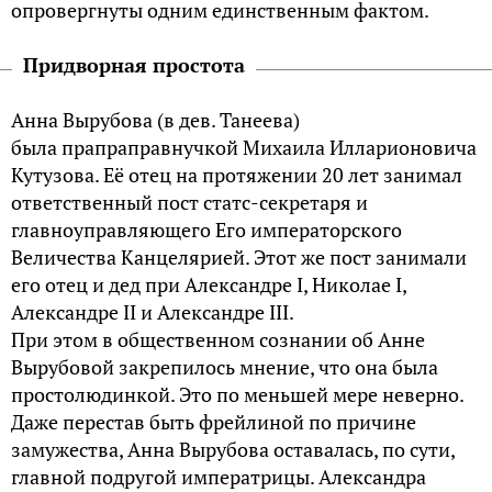
опровергнуты одним единственным фактом.
Придворная простота
Анна Вырубова (в дев. Танеева)
была прапраправнучкой Михаила Илларионовича
Кутузова. Её отец на протяжении 20 лет занимал
ответственный пост статс-секретаря и
главноуправляющего Его императорского
Величества Канцелярией. Этот же пост занимали
его отец и дед при Александре I, Николае I,
Александре II и Александре III.
При этом в общественном сознании об Анне
Вырубовой закрепилось мнение, что она была
простолюдинкой. Это по меньшей мере неверно.
Даже перестав быть фрейлиной по причине
замужества, Анна Вырубова оставалась, по сути,
главной подругой императрицы. Александра