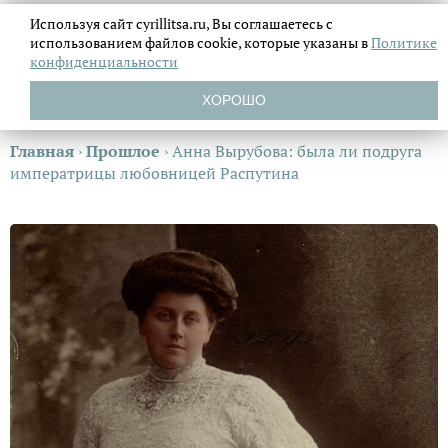
Используя сайт cyrillitsa.ru, Вы соглашаетесь с
использованием файлов
cookie, которые указаны в
Политике
конфиденциальности
ХОРОШО
Главная
›
Прошлое
›
Анна Вырубова: была ли подруга
императрицы любовницей Распутина