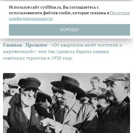
Используя сайт cyrillitsa.ru, Вы соглашаетесь с
использованием файлов
cookie, которые указаны в
Политике
конфиденциальности
ХОРОШО
Главная
›
Прошлое
›
«От кварталов несёт пустотой и
мертвечиной»: чем так удивила Европа первых
советских туристов в 1930 году