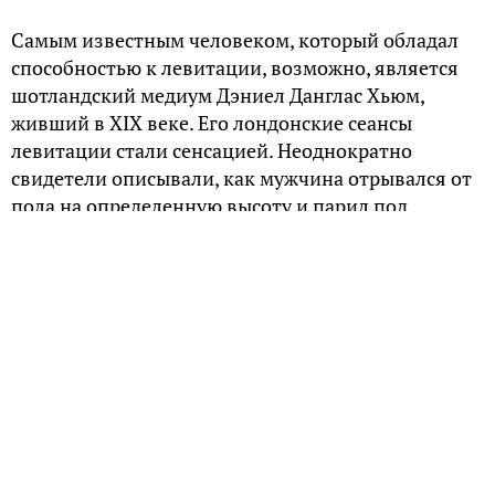
Самым известным человеком, который обладал
способностью к левитации, возможно, является
шотландский медиум Дэниел Данглас Хьюм,
живший в XIX веке. Его лондонские сеансы
левитации стали сенсацией. Неоднократно
свидетели описывали, как мужчина отрывался от
пола на определенную высоту и парил под
потолком «в горизонтальном положении», а в
1867 году при трех свидетелях Хьюм и вовсе
вылетел из окна спальни на третьем этаже и
вернулся обратно через окно гостиной. Оценить
феноменальные возможности Хьюма могли не
только лорды и графини, но и «властители судеб».
Среди его поклонников был Наполеон III,
российский император Александр II и германский
кайзер Вильгельм I. Море впечатлений от сеанса в
разное время получили Теккерей, Марк Твен и