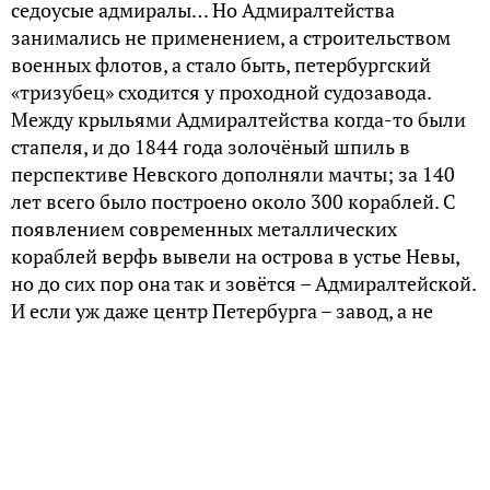
седоусые адмиралы… Но Адмиралтейства
занимались не применением, а строительством
военных флотов, а стало быть, петербургский
«тризубец» сходится у проходной судозавода.
Между крыльями Адмиралтейства когда-то были
стапеля, и до 1844 года золочёный шпиль в
перспективе Невского дополняли мачты; за 140
лет всего было построено около 300 кораблей. С
появлением современных металлических
кораблей верфь вывели на острова в устье Невы,
но до сих пор она так и зовётся – Адмиралтейской.
И если уж даже центр Петербурга – завод, а не
храм, не дворец и не крепость, что уж говорить о
других городах? Промышленность в России всегда
занимала особое место, и сотни русских городов
выросли у заводов. 10 из них, в России и на
Украине, даже выбились в областные центры:
Петрозаводск, Ижевск, Пермь, Екатеринбург,