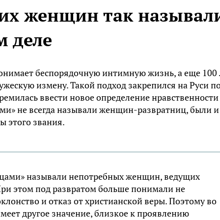
ких женщин так называл
м деле
онимает беспорядочную интимную жизнь, а еще 100 
жескую измену. Такой подход закрепился на Руси п
тремилась ввести новое определение нравственности
ми» не всегда называли женщин-развратниц, были и
ы этого звания.
цами» называли непотребных женщин, ведущих
При этом под развратом больше понимали не
клонство и отказ от христианской веры. Поэтому во
имеет другое значение, близкое к проявлению