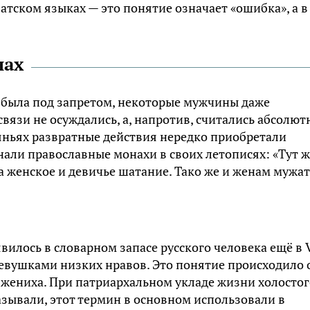
атском языках — это понятие означает «ошибка», а в
лах
е была под запретом, некоторые мужчины даже
язи не осуждались, а, напротив, считались абсолют
ньях развратные действия нередко приобретали
нали православные монахи в своих летописях: «Тут ж
а женское и девичье шатание. Тако же и женам мужа
вилось в словарном запасе русского человека ещё в V
 девушками низких нравов. Это понятие происходило 
ь жениха. При патриархальном укладе жизни холосто
азывали, этот термин в основном использовали в