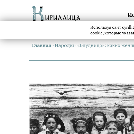
И
Используя сайт cyrill
cookie, которые указ
Главная
›
Народы
›
«Блудница»: каких женщ