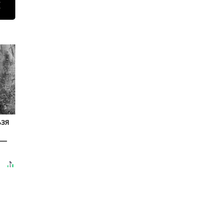
Н
ьзя
 —