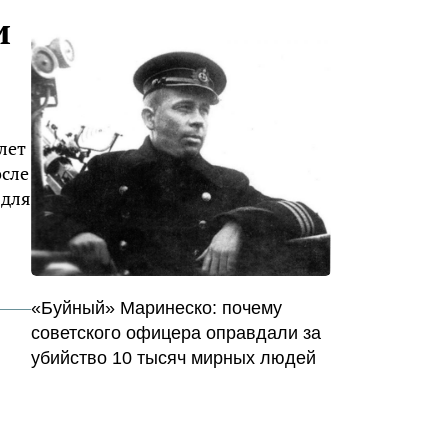
и
лет
осле
 для
«Буйный» Маринеско: почему
советского офицера оправдали за
убийство 10 тысяч мирных людей