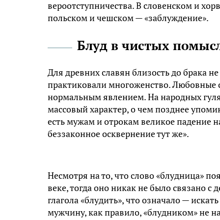
вероотступничества. В словенском и хорв
польском и чешском — «заблуждение».
Блуд в чистых помыс
Для древних славян близость до брака н
практиковали многоженство. Любовные св
нормальным явлением. На народных гуля
массовый характер, о чем позднее упоми
есть мужам и отрокам великое падение н
беззаконное осквернение тут же».
Несмотря на то, что слово «блудница» поя
веке, тогда оно никак не было связано с
глагола «блудить», что означало — искат
мужчину, как правило, «блудником» не н