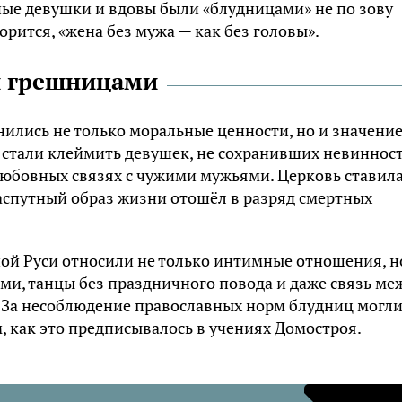
ые девушки и вдовы были «блудницами» не по зову
ворится, «жена без мужа — как без головы».
и грешницами
нились не только моральные ценности, но и значени
м стали клеймить девушек, не сохранивших невиннос
 любовных связях с чужими мужьями. Церковь ставил
аспутный образ жизни отошёл в разряд смертных
ной Руси относили не только интимные отношения, н
ми, танцы без праздничного повода и даже связь ме
. За несоблюдение православных норм блудниц могл
, как это предписывалось в учениях Домостроя.