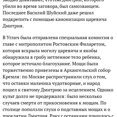
убили во время заговора, был самозванцем.
Последнее Василий Шуйский даже решил
подкрепить с помощью канонизации царевича
Дмитрия.
В Углич была отправлена специальная комиссия о
главе с митрополитом Ростовским Филаретом,
которая вскрыла могилу царевича и якобы
обнаружила в гробу нетленное тело ребенка,
которое источало благоухание. Мощи были
торжественно привезены в Архангельский собор
Кремля: по Москве распространили слух о том,
что останки мальчика чудотворные, и народ
пошел к святому Дмитрию за исцелением. Однако
культ долго не продержался: было несколько
случаев смерти от прикосновения к мощам. По
столице поползли слухи о подставных мощах и о
проклятии Дмитрия. Раку с останками пришлось с