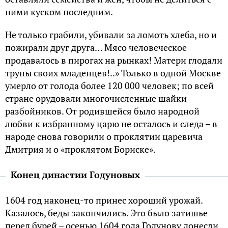
ними куском последним.
Не только грабили, убивали за ломоть хлеба, но и
пожирали друг друга… Мясо человеческое
продавалось в пирогах на рынках! Матери глодали
трупы своих младенцев!..» Только в одной Москве
умерло от голода более 120 000 человек; по всей
стране орудовали многочисленные шайки
разбойников. От родившейся было народной
любви к избранному царю не осталось и следа – в
народе снова говорили о проклятии царевича
Дмитрия и о «проклятом Бориске».
Конец династии Годуновых
1604 год наконец-то принес хороший урожай.
Казалось, беды закончились. Это было затишье
перед бурей – осенью 1604 года Годунову донесли,