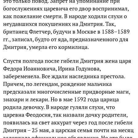
это только повод. Запрет на упоминание при
богослужениях царевича его двор воспринимал,
как пожелание смерти. В народе ходили слухи о
неудавшихся покушениях на Дмитрия. Так,
британец Флетчер, будучи в Москве в 1588–1589
гг., записал, будто от яда, предназначенного для
Дмитрия, умерла его кормилица.
Спустя полгода после гибели Дмитрия жена царя
Федора Иоанновича, Ирина Годунова,
забеременела. Все ждали наследника престола.
Причем, по легендам, рождение мальчика
предсказали многочисленные придворные маги,
знахари и лекари. Но в мае 1592 года царица
родила девочку. В народе гуляли слухи, что
царевна Феодосия, так назвали дочку родители,
появилась на свет аккурат через год после гибели
Дмитрия – 25 мая, а царская семья почти на месяц
задержала официальное объявление. Но это было