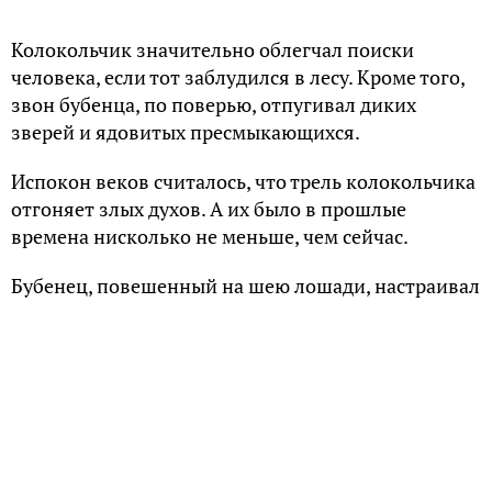
Колокольчик значительно облегчал поиски
человека, если тот заблудился в лесу. Кроме того,
звон бубенца, по поверью, отпугивал диких
зверей и ядовитых пресмыкающихся.
Испокон веков считалось, что трель колокольчика
отгоняет злых духов. А их было в прошлые
времена нисколько не меньше, чем сейчас.
Бубенец, повешенный на шею лошади, настраивал
животное на определенный ритм, сбить с
которого не могли внезапно появившиеся на пути
волки или другие неприятности.
С помощью колокольчика лечили много хворей,
например, мигрень и меланхолию. Кроме того,
считалось, что звон колокольчика отлично