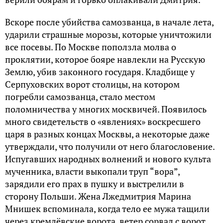
Вскоре после убийства самозванца, в начале лета,
ударили страшные морозы, которые уничтожили
все посевы. По Москве поползла молва о
проклятии, которое бояре навлекли на Русскую
Землю, убив законного государя. Кладбище у
Серпуховских ворот столицы, на котором
погребли самозванца, стало местом
поломничества у многих москвичей. Появилось
много свидетельств о «явлениях» воскресшего
царя в разных концах Москвы, а некоторые даже
утверждали, что получили от него благословение.
Испугавших народных волнений и нового культа
мученника, власти выкопали труп “вора”,
зарядили его прах в пушку и выстрелили в
сторону Польши. Жена Лжедмитрия Марина
Мнишек вспоминала, когда тело ее мужа тащили
через кремлёвские ворота, ветер сорвал с ворот