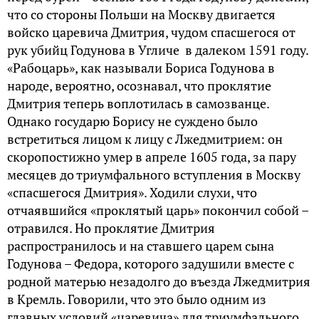
что со стороны Польши на Москву двигается
войско царевича Дмитрия, чудом спасшегося от
рук убийц Годунова в Угличе в далеком 1591 году.
«Рабоцарь», как называли Бориса Годунова в
народе, вероятно, осознавал, что проклятие
Дмитрия теперь воплотилась в самозванце.
Однако государю Борису не суждено было
встретиться лицом к лицу с Лжедмитрием: он
скоропостижно умер в апреле 1605 года, за пару
месяцев до триумфального вступления в Москву
«спасшегося Дмитрия». Ходили слухи, что
отчаявшийся «проклятый царь» покончил собой –
отравился. Но проклятие Дмитрия
распространилось и на ставшего царем сына
Годунова – Федора, которого задушили вместе с
родной матерью незадолго до въезда Лжедмитрия
в Кремль. Говорили, что это было одним из
главных условий «царевича» для триумфального