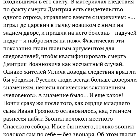
входившими в его свиту. В материалах следствия
по факту смерти Дмитрия есть свидетельство
одного отрока, игравшего вместе с царевичем: «…
играл-де царевич в тычку ножиком с ними на
заднем дворе, и пришла на него болезнь – падучей
недуг – и набросился на нож». Фактически эти
показания стали главным аргументом для
следователей, чтобы квалифицировать смерть
Дмитрия Иоанновича как несчастный случай.
Однако жителей Углича доводы следствия вряд ли
бы убедили. Русские люди всегда больше доверяли
знамениям, нежели логическим заключениям
«человеков». А знамение было… И еще какое!
Почти сразу же после того, как сердце младшего
сына Ивана Грозного остановилось, над Угличем
разнесся набат. Звонил колокол местного
Спасского собора. И все бы ничего, только звонил
колокол сам по себе — без звонаря. Об этом гласит