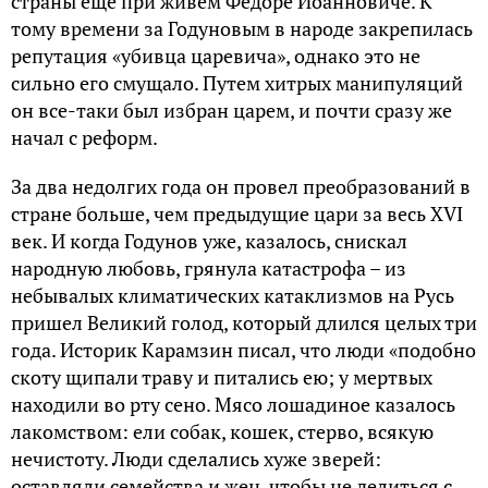
страны еще при живем Федоре Иоанновиче. К
тому времени за Годуновым в народе закрепилась
репутация «убивца царевича», однако это не
сильно его смущало. Путем хитрых манипуляций
он все-таки был избран царем, и почти сразу же
начал с реформ.
За два недолгих года он провел преобразований в
стране больше, чем предыдущие цари за весь XVI
век. И когда Годунов уже, казалось, снискал
народную любовь, грянула катастрофа – из
небывалых климатических катаклизмов на Русь
пришел Великий голод, который длился целых три
года. Историк Карамзин писал, что люди «подобно
скоту щипали траву и питались ею; у мертвых
находили во рту сено. Мясо лошадиное казалось
лакомством: ели собак, кошек, стерво, всякую
нечистоту. Люди сделались хуже зверей:
оставляли семейства и жен, чтобы не делиться с