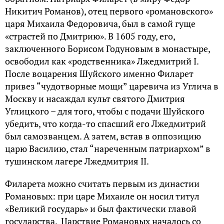
Никитич Романов), отец первого «романовского»
царя Михаила Федоровича, был в самой гуще
«страстей по Дмитрию». В 1605 году, его,
заключенного Борисом Годуновым в монастыре,
освободил как «родственника» Лжедмитрий I.
После воцарения Шуйского именно Филарет
привез “чудотворные мощи” царевича из Углича в
Москву и насаждал культ святого Дмитрия
Углицкого – для того, чтобы с подачи Шуйского
убедить, что когда-то спасший его Лжедмитрий
был самозванцем. А затем, встав в оппозицию
царю Василию, стал “нареченным патриархом” в
тушинском лагере Лжедмитрия II.
Филарета можно считать первым из династии
Романовых: при царе Михаиле он носил титул
«Великий государь» и был фактически главой
государства. Царствие Романовых началось со