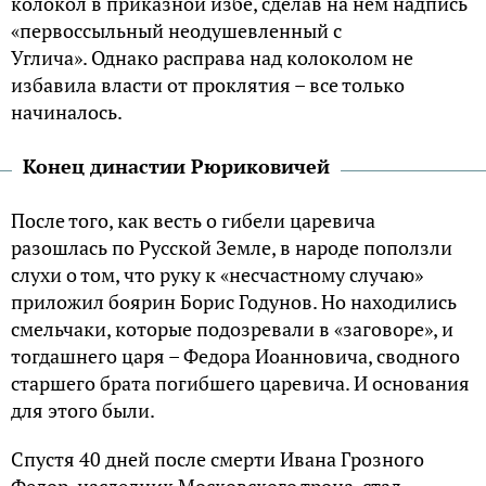
колокол в приказной избе, сделав на нем надпись
«первоссыльный неодушевленный с
Углича». Однако расправа над колоколом не
избавила власти от проклятия – все только
начиналось.
Конец династии Рюриковичей
После того, как весть о гибели царевича
разошлась по Русской Земле, в народе поползли
слухи о том, что руку к «несчастному случаю»
приложил боярин Борис Годунов. Но находились
смельчаки, которые подозревали в «заговоре», и
тогдашнего царя – Федора Иоанновича, сводного
старшего брата погибшего царевича. И основания
для этого были.
Спустя 40 дней после смерти Ивана Грозного
Федор, наследник Московского трона, стал