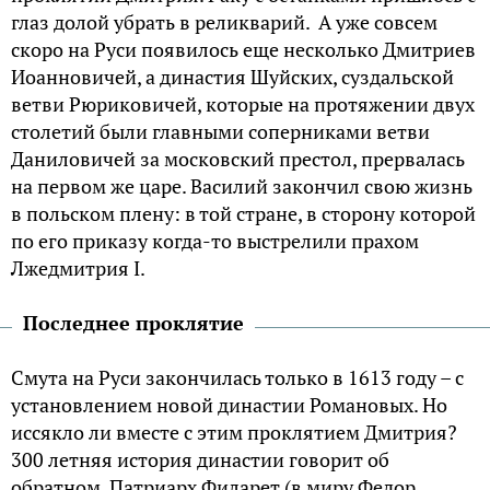
глаз долой убрать в реликварий. А уже совсем
скоро на Руси появилось еще несколько Дмитриев
Иоанновичей, а династия Шуйских, суздальской
ветви Рюриковичей, которые на протяжении двух
столетий были главными соперниками ветви
Даниловичей за московский престол, прервалась
на первом же царе. Василий закончил свою жизнь
в польском плену: в той стране, в сторону которой
по его приказу когда-то выстрелили прахом
Лжедмитрия I.
Последнее проклятие
Смута на Руси закончилась только в 1613 году – с
установлением новой династии Романовых. Но
иссякло ли вместе с этим проклятием Дмитрия?
300 летняя история династии говорит об
обратном. Патриарх Филарет (в миру Федор