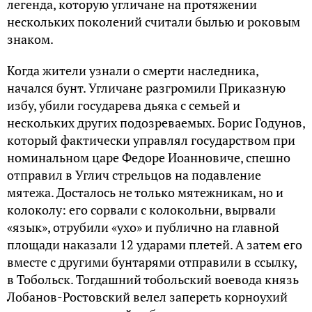
легенда, которую угличане на протяжении
нескольких поколений считали былью и роковым
знаком.
Когда жители узнали о смерти наследника,
начался бунт. Угличане разгромили Приказную
избу, убили государева дьяка с семьей и
нескольких других подозреваемых. Борис Годунов,
который фактически управлял государством при
номинальном царе Федоре Иоанновиче, спешно
отправил в Углич стрельцов на подавление
мятежа. Досталось не только мятежникам, но и
колоколу: его сорвали с колокольни, вырвали
«язык», отрубили «ухо» и публично на главной
площади наказали 12 ударами плетей. А затем его
вместе с другими бунтарями отправили в ссылку,
в Тобольск. Тогдашний тобольский воевода князь
Лобанов-Ростовский велел запереть корноухий