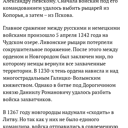
Александру Невскому. Сначала войскам под его
командованием удалось выбить рыцарей из
Копорья, а затем – из Пскова.
Главное сражение между русскими и немецкими
войсками произошло 5 апреля 1242 года на
Чудском озере. Ливонские рыцари потерпели
сокрушительное поражение. После этого между
орденом и Новгородом был заключен мир, по
которому немцы вернули все захваченные
территории. В 1230-х тень ордена нависла и над
многострадальным Галицко-Волынским
княжеством. Однако в битве под Дорогичином
князю Даниилу Романовичу удалось разбить
войска захватчиков.
В 1267 году новгородцы надумали «сходить» в
Литву. Но так как у них не было единого
командира, войска отправились в современную