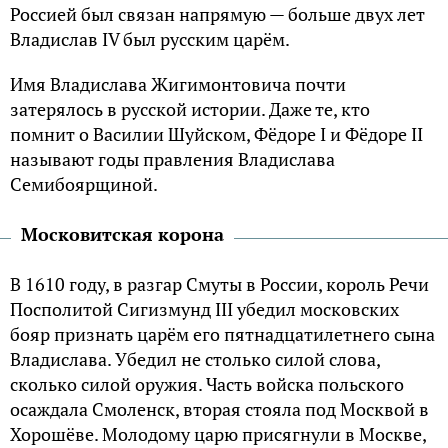
Россией был связан напрямую — больше двух лет
Владислав IV был русским царём.
Имя Владислава Жигимонтовича почти
затерялось в русской истории. Даже те, кто
помнит о Василии Шуйском, Фёдоре I и Фёдоре II
называют годы правления Владислава
Семибоярщиной.
Московитская корона
В 1610 году, в разгар Смуты в России, король Речи
Посполитой Сигизмунд III убедил московских
бояр признать царём его пятнадцатилетнего сына
Владислава. Убедил не столько силой слова,
сколько силой оружия. Часть войска польского
осаждала Смоленск, вторая стояла под Москвой в
Хорошёве. Молодому царю присягнули в Москве,