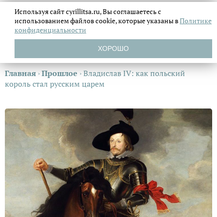
Используя сайт cyrillitsa.ru, Вы соглашаетесь с
использованием файлов
cookie, которые указаны в
Политике
конфиденциальности
ХОРОШО
Главная
›
Прошлое
›
Владислав IV: как польский
король стал русским царем