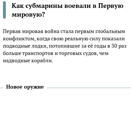
Как субмарины воевали в Первую
мировую?
Первая мировая война стала первым глобальным
конфликтом, когда свою реальную силу показали
подводные лодки, потопившие за её годы в 30 раз
больше транспортов и торговых судов, чем
надводные корабли.
Новое оружие
В канун Первой мировой войны мнения о
возможной роли использовании подводных лодок
были весьма противоречивы, а созданию
подводного флота уделялось далеко не первое
место. Так, в Германии накануне войны было