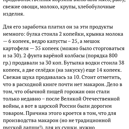
свежие овощи, молоко, крупы, хлебобулочные
изделия.
Для его заработка платил он за эти продукты
немного: булка стоила 2 копейки, крынка молока
— 6 копеек, ведро капусты – 25, а мешок
картофеля — 35 копеек (можно было сторговаться
и за 30). 2 фунта варёной колбасы (порядка 800
гр.) продавали за 30 коп. Бутылка водки стоила 38
копеек, а две селёдки (на закуску) еще 14 копеек.
Свежая щука продавалась за 10. Стоит отметить,
что в расходной книге почти нет макарон. Дело в
том, что обычной пищей горожан они стали
только недавно – после Великой Отечественной
войны, а вот в царской России были дорогим
товаром. Причина этого кроется в том, что для
производства макарон (но не традиционной
русской лапши!), для их сушки, нужно