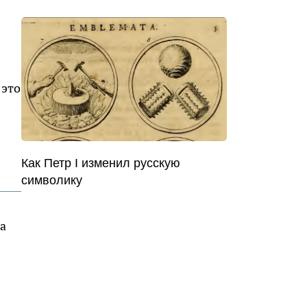
 это
Как Петр I изменил русскую
символику
На