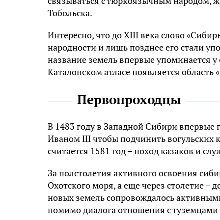
связываться с тюркоязычным народом, ж
Тобольска.
Интересно, что до XIII века слово «Сиб
народности и лишь позднее его стали уп
название земель впервые упоминается у с
Каталонском атласе появляется область «
Первопроходцы
В 1483 году в Западной Сибири впервые п
Иваном III чтобы подчинить вогульских 
считается 1581 год – поход казаков и с
За полстолетия активного освоения сиб
Охотского моря, а еще через столетие – 
новых земель сопровождалось активным
помимо диалога отношения с туземцами 