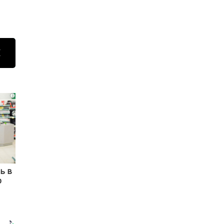
Н
i
ь в
р