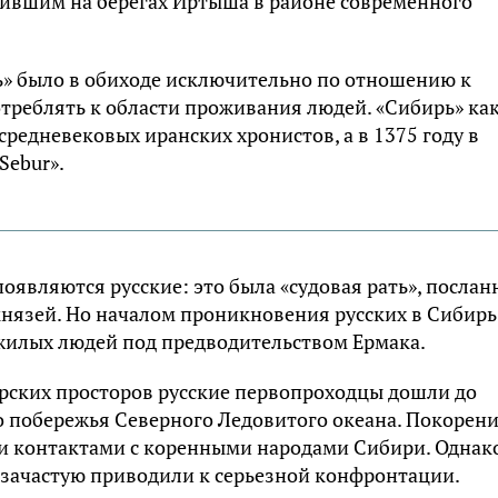
ившим на берегах Иртыша в районе современного
ирь» было в обиходе исключительно по отношению к
отреблять к области проживания людей. «Сибирь» ка
редневековых иранских хронистов, а в 1375 году в
Sebur».
оявляются русские: это была «судовая рать», послан
князей. Но началом проникновения русских в Сибирь
лужилых людей под предводительством Ермака.
ирских просторов русские первопроходцы дошли до
до побережья Северного Ледовитого океана. Покорен
и контактами с коренными народами Сибири. Однак
зачастую приводили к серьезной конфронтации.