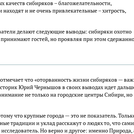
 качеств сибиряков – благожелательности,
 находят и не очень привлекательные – хитрость,
ватели делают следующие выводы: сибиряки охотно
 принимают гостей, но проявляя при этом сдержанн
 отмечает что «оторванность жизни сибиряков — ва
Историк Юрий Чернышов в своих выводах идет дальш
нимание не только на городские центры Сибири, но
отому что крупные города — это не показатель. Тольк
ые традиции и уклад расскажут о людях то, что сами
 исследователь. Но верно и другое: именно Природа, 