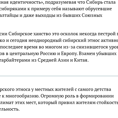
ная идентичность», подразумевая что Сибирь стала
: сибиряками к примеру себя называют обрусевшие
, алтайцы и даже выходцы из бывших Союзных
сии Сибирское ханство это осколок некогда пестрой 
ако и сегодня неоднородный сибирский этнос активн
 последнее время во многом из-за снизившегося уро
ов в центральную Россию и Европу. Взамен убывших
тарбайтерами из Средней Азии и Китая.
ского этноса у местных жителей с самого детства
е к многообразию. Огромную роль в формировании
климат этих мест, который привил жителям стойкость
ельность.