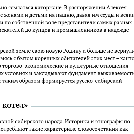
вно ссылаться каторжане. В распоряжении Алексея
с женами и детьми на пашню, давая им ссуды и всяк
 и по собственной воле представители самых разных
оискателей до купцов и промышленников в надежде
рской земле свою новую Родину и больше не вернул
мясь с бытом коренных обитателей этих мест – ханто
и в торгово-экономические и культурные отношения
ых условиях и закладывают фундамент выживаемост
: таким образом формируется русско-сибирский
 котел»
ловной сибирского народа. Историки и этнографы по
отребляют такие характерные словосочетания как