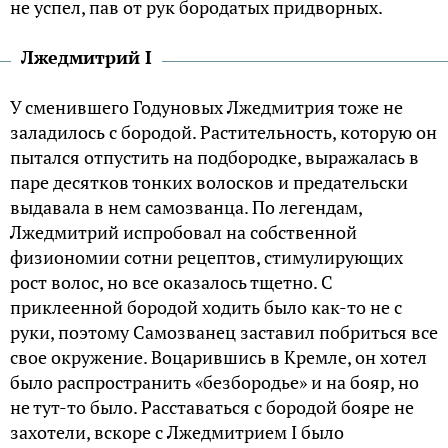
не успел, пав от рук бородатых придворных.
Лжедмитрий I
У сменившего Годуновых Лжедмитрия тоже не
заладилось с бородой. Растительность, которую он
пытался отпустить на подбородке, выражалась в
паре десятков тонких волосков и предательски
выдавала в нем самозванца. По легендам,
Лжедмитрий испробовал на собственной
физиономии сотни рецептов, стимулирующих
рост волос, но все оказалось тщетно. С
приклеенной бородой ходить было как-то не с
руки, поэтому Самозванец заставил побриться все
свое окружение. Воцарившись в Кремле, он хотел
было распространить «безбородье» и на бояр, но
не тут-то было. Расставаться с бородой бояре не
захотели, вскоре с Лжедмитрием I было