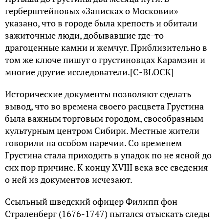
герберштейновых «Записках о Московии»
указано, что в городе была крепость и обитали
зажиточные люди, добывавшие где-то
драгоценные камни и жемчуг. Приблизительно в
том же ключе пишут о грустиновцах Карамзин и
многие другие исследователи.[С-BLOCK]
Исторические документы позволяют сделать
вывод, что во времена своего расцвета Грустина
была важным торговым городом, своеобразным
культурным центром Сибири. Местные жители
говорили на особом наречии. Со временем
Грустина стала приходить в упадок по не ясной до
сих пор причине. К концу XVIII века все сведения
о ней из документов исчезают.
Ссыльный шведский офицер Филипп фон
Страленберг (1676-1747) пытался отыскать следы