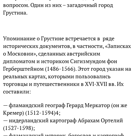
вопросом. Один из них – загадочный город
Грустина.
Упоминание о Грустине встречается в ряде
исторических документов, в частности, «Записках
о Московии», сделанных австрийским
дипломатом и историком Сигизмундом фон
Герберштейном (1486-1566). Этот город указан на
реальных картах, которыми пользовались
торговцы и путешественники в XVI-XVII вв. Их
составили:
— фламандский географ Герард Меркатор (он же
Кремер) (1512-1594)4;
— нидерландский картограф Абрахам Ортелий
(1527-1598);
— фламандский историк, богослов и картограф