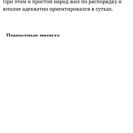
При этом и простой народ жил по распорядку и
вполне адекватно ориентировался в сутках.
Природные мерила
Самым главным параметром для определения
времени являлось движение солнца на
небосклоне. Сутки абсолютно естественно
делились русичами на дневное и ночное время по
моменту заката/восхода солнца. Когда светило
находилось в самой высокой точке, любой
понимал, что наступил полдень. Чем длиннее
становились отбрасываемые разными
предметами тени, тем сильнее день клонился к
вечеру.
Помимо положения солнышка на небе