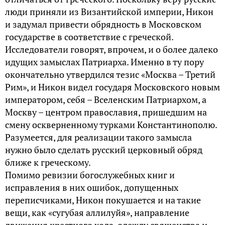
люди приняли из Византийской империи, Никон
и задумал привести обрядность в Московском
государстве в соответствие с греческой.
Исследователи говорят, впрочем, и о более далеко
идущих замыслах Патриарха. Именно в ту пору
окончательно утвердился тезис «Москва – Третий
Рим», и Никон видел государя Московского новым
императором, себя – Вселенским Патриархом, а
Москву – центром православия, пришедшим на
смену оскверненному турками Константинополю.
Разумеется, для реализации такого замысла
нужно было сделать русский церковный обряд
ближе к греческому.
Помимо ревизии богослужебных книг и
исправления в них ошибок, допущенных
переписчиками, Никон покушается и на такие
вещи, как «сугубая аллилуйя», направление
движения крестного хода, одежду священства и,