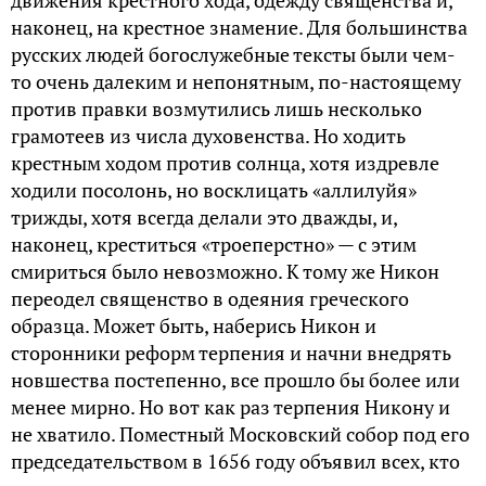
наконец, на крестное знамение. Для большинства
русских людей богослужебные тексты были чем-
то очень далеким и непонятным, по-настоящему
против правки возмутились лишь несколько
грамотеев из числа духовенства. Но ходить
крестным ходом против солнца, хотя издревле
ходили посолонь, но восклицать «аллилуйя»
трижды, хотя всегда делали это дважды, и,
наконец, креститься «троеперстно» — с этим
смириться было невозможно. К тому же Никон
переодел священство в одеяния греческого
образца. Может быть, наберись Никон и
сторонники реформ терпения и начни внедрять
новшества постепенно, все прошло бы более или
менее мирно. Но вот как раз терпения Никону и
не хватило. Поместный Московский собор под его
председательством в 1656 году объявил всех, кто