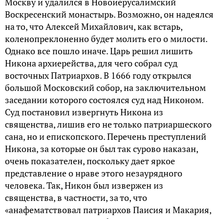
Москву и удалился в Новоиерусалимский
Воскресенский монастырь. Возможно, он надеялся
на то, что Алексей Михайлович, как встарь,
коленопреклоненно будет молить его о милости.
Однако все пошло иначе. Царь решил лишить
Никона архиерейства, для чего собрал суд
восточных Патриархов. В 1666 году открылся
большой Московский собор, на заключительном
заседании которого состоялся суд над Никоном.
Суд постановил извергнуть Никона из
священства, лишив его не только патриаршеского
сана, но и епископского. Перечень преступлений
Никона, за которые он был так сурово наказан,
очень показателен, поскольку дает яркое
представление о нраве этого незаурядного
человека. Так, Никон был извержен из
священства, в частности, за то, что
«анафематствовал патриархов Паисия и Макария,