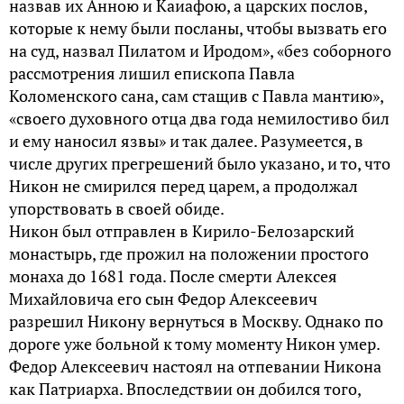
назвав их Анною и Каиафою, а царских послов,
которые к нему были посланы, чтобы вызвать его
на суд, назвал Пилатом и Иродом», «без соборного
рассмотрения лишил епископа Павла
Коломенского сана, сам стащив с Павла мантию»,
«своего духовного отца два года немилостиво бил
и ему наносил язвы» и так далее. Разумеется, в
числе других прегрешений было указано, и то, что
Никон не смирился перед царем, а продолжал
упорствовать в своей обиде.
Никон был отправлен в Кирило-Белозарский
монастырь, где прожил на положении простого
монаха до 1681 года. После смерти Алексея
Михайловича его сын Федор Алексеевич
разрешил Никону вернуться в Москву. Однако по
дороге уже больной к тому моменту Никон умер.
Федор Алексеевич настоял на отпевании Никона
как Патриарха. Впоследствии он добился того,