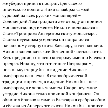
же убедил принять постриг. Для своего
иноческого подвига Никита выбрал самый
суровый из всех русских монастырей –
Соловецкий. Там тридцати лет отроду он принял
монашество под именем Никон и подвизался в
Свято-Троицком Анзерском скиту монастыря.
Своим неуемным усердием он понравился
начальному старцу скита Елеазару, и тот назначил
Никона заведовать хозяйственной частью скита.
Есть предание, согласно которому именно Елеазар
предрек Никону, что тот станет Патриархом,
поскольку старцу было видение Никона с
омофором на плечах. В старообрядческой
традиции, впрочем, в видении Никон был не с
омофором, а с черным змием. Скоро неуемное
усердие Никона стало причиной конфликта. Он
обвинил братию и самого Елеазара в сребролюбии
и сбежал из Анзерского скита. Никон был принят