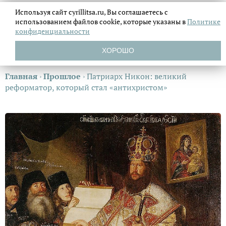
Используя сайт cyrillitsa.ru, Вы соглашаетесь с
использованием файлов
cookie, которые указаны в
Политике
конфиденциальности
ХОРОШО
Главная
›
Прошлое
›
Патриарх Никон: великий
реформатор, который стал «антихристом»