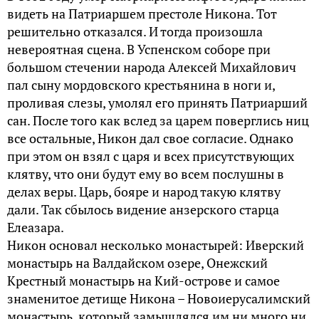
видеть на Патриаршем престоле Никона. Тот
решительно отказался. И тогда произошла
невероятная сцена. В Успенском соборе при
большом стечении народа Алексей Михайлович
пал сыну мордовского крестьянина в ноги и,
проливая слезы, умолял его принять Патриарший
сан. После того как вслед за царем поверглись ниц
все остальные, Никон дал свое согласие. Однако
при этом он взял с царя и всех присутствующих
клятву, что они будут ему во всем послушны в
делах веры. Царь, бояре и народ такую клятву
дали. Так сбылось видение анзерского старца
Елеазара.
Никон основал несколько монастырей: Иверский
монастырь на Валдайском озере, Онежский
Крестный монастырь на Кий-острове и самое
знаменитое детище Никона – Новоиерусалимский
монастырь, который замышлялся им ни много ни