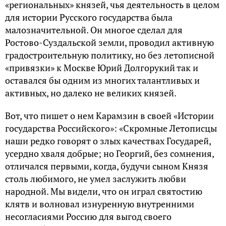
«региональных» князей, чья деятельность в целом
для истории Русского государства была
малозначительной. Он многое сделал для
Ростово-Суздальской земли, проводил активную
градостроительную политику, но без летописной
«привязки» к Москве Юрий Долгорукий так и
оставался бы одним из многих талантливых и
активных, но далеко не великих князей.
Вот, что пишет о нем Карамзин в своей «Истории
государства Российского»: «Скромные Летописцы
наши редко говорят о злых качествах Государей,
усердно хваля добрые; но Георгий, без сомнения,
отличался первыми, когда, будучи сыном Князя
столь любимого, не умел заслужить любви
народной. Мы видели, что он играл святостию
клятв и волновал изнуренную внутренними
несогласиями Россию для выгод своего