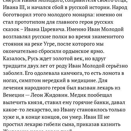
Ивана III, и начался сбой в русской истории. Народ
боготворил этого молодого монарха: именно он
стал прототипом для главного героя русских
сказок – Ивана Царевича. Именно Иван Молодой
возглавлял русские полки во время знаменитого
стояния на реке Угре, после которого мы
окончательно сбросили ордынское ярмо.
Казалось, Русь ждет золотой век, но вдруг
тридцати двух лет от роду Иван Молодой серьёзно
заболел. Его одолевала камчюга, то есть ломота в
ногах, симптом нередкий в медицине. Для
лечения народного героя был вызван лекарь из
Венеции — Леон Жидовин. Медик пообещал
вылечить князя, ставил ему горячие банки, давал
какое-то лекарство, но Ивану становилось только
хуже и, в конце концов, он умер. Иван III не
простил лекарю гибели сына, приказав казнить