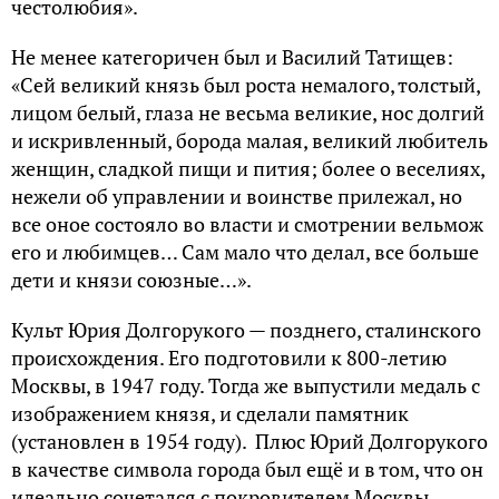
честолюбия».
Не менее категоричен был и Василий Татищев:
«Сей великий князь был роста немалого, толстый,
лицом белый, глаза не весьма великие, нос долгий
и искривленный, борода малая, великий любитель
женщин, сладкой пищи и пития; более о веселиях,
нежели об управлении и воинстве прилежал, но
все оное состояло во власти и смотрении вельмож
его и любимцев… Сам мало что делал, все больше
дети и князи союзные…».
Культ Юрия Долгорукого — позднего, сталинского
происхождения. Его подготовили к 800-летию
Москвы, в 1947 году. Тогда же выпустили медаль с
изображением князя, и сделали памятник
(установлен в 1954 году). Плюс Юрий Долгорукого
в качестве символа города был ещё и в том, что он
идеально сочетался с покровителем Москвы