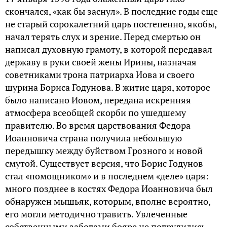
скончался, «как бы заснул». В последние годы еще
не старый сорокалетний царь постепенно, якобы,
начал терять слух и зрение. Перед смертью он
написал духовную грамоту, в которой передавал
державу в руки своей жены Ирины, назначая
советниками трона патриарха Иова и своего
шурина Бориса Годунова. В житие царя, которое
было написано Иовом, передана искренняя
атмосфера всеобщей скорби по ушедшему
правителю. Во время царствования Федора
Иоанновича страна получила небольшую
передышку между буйством Грозного и новой
смутой. Существует версия, что Борис Годунов
стал «помощником» и в последнем «деле» царя:
много позднее в костях Федора Иоанновича был
обнаружен мышьяк, которым, вполне вероятно,
его могли методично травить. Увлеченные
собственными заботами бояре не потрудились