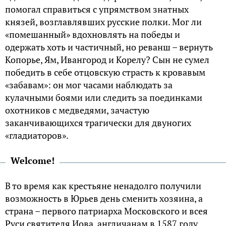
помогал справиться с упрямством знатных
князей, возглавлявших русские полки. Мог ли
«помешанный» вдохновлять на победы и
одержать хоть и частичный, но реванш – вернуть
Копорье, Ям, Ивангород и Корелу? Сын не сумел
победить в себе отцовскую страсть к кровавым
«забавам»: он мог часами наблюдать за
кулачными боями или следить за поединками
охотников с медведями, зачастую
заканчивающихся трагически для двуногих
«гладиаторов».
Welcome!
В то время как крестьяне ненадолго получили
возможность в Юрьев день сменить хозяина, а
страна – первого патриарха Московского и всея
Руси святителя Иова, англичанам в 1587 году