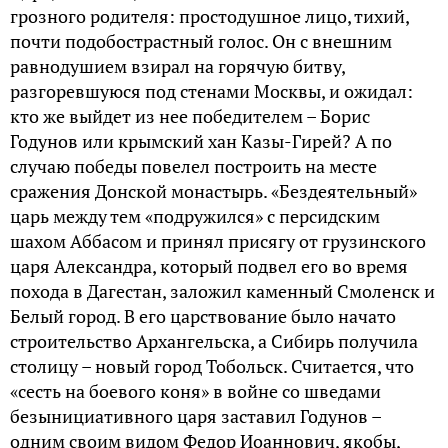
грозного родителя: простодушное лицо, тихий,
почти подобострастный голос. Он с внешним
равнодушием взирал на горячую битву,
разгоревшуюся под стенами Москвы, и ожидал:
кто же выйдет из нее победителем – Борис
Годунов или крымский хан Казы-Гирей? А по
случаю победы повелел построить на месте
сражения Донской монастырь. «Бездеятельный»
царь между тем «подружился» с персидским
шахом Аббасом и принял присягу от грузинского
царя Александра, который подвел его во время
похода в Дагестан, заложил каменный Смоленск и
Белый город. В его царствование было начато
строительство Архангельска, а Сибирь получила
столицу – новый город Тобольск. Считается, что
«сесть на боевого коня» в войне со шведами
безынициативного царя заставил Годунов –
одним своим видом Федор Иоаннович, якобы,