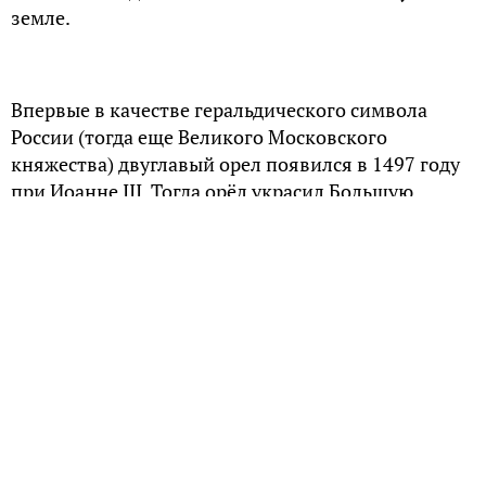
земле.
Впервые в качестве геральдического символа
России (тогда еще Великого Московского
княжества) двуглавый орел появился в 1497 году
при Иоанне III. Тогда орёл украсил Большую
Государственную печать. Это было серьезное
новаторство — до этого официальная геральдика
ограничивалась изображениями Креста, Спаса,
Богородицы, Георгия Победоносца и других
святых. Таким образом, двуглавый орел стал
первым на Руси «нехристианским» и
анималистическим символом, который
использовался в качестве официального
государственного знака.