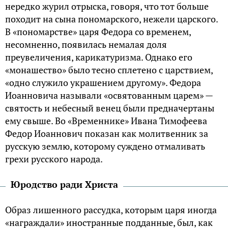
нередко журил отрыска, говоря, что тот больше
походит на сына пономарского, нежели царского.
В «пономарстве» царя Федора со временем,
несомненно, появилась немалая доля
преувеличения, карикатуризма. Однако его
«монашество» было тесно сплетено с царствием,
«одно служило украшением другому». Федора
Иоанновича называли «освятованным царем» —
святость и небесный венец были предначертаны
ему свыше. Во «Временнике» Ивана Тимофеева
Федор Иоаннович показан как молитвенник за
русскую землю, которому суждено отмаливать
грехи русского народа.
Юродство ради Христа
Образ лишенного рассудка, которым царя иногда
«награждали» иностранные подданные, был, как