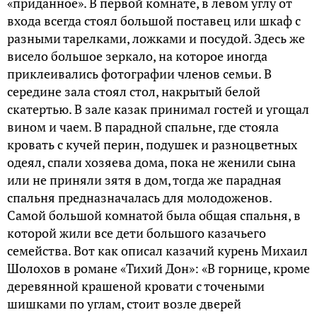
«приданное». В первой комнате, в левом углу от
входа всегда стоял большой поставец или шкаф с
разными тарелками, ложками и посудой. Здесь же
висело большое зеркало, на которое иногда
приклеивались фотографии членов семьи. В
середине зала стоял стол, накрытый белой
скатертью. В зале казак принимал гостей и угощал
вином и чаем. В парадной спальне, где стояла
кровать с кучей перин, подушек и разноцветных
одеял, спали хозяева дома, пока не женили сына
или не приняли зятя в дом, тогда же парадная
спальня предназначалась для молодоженов.
Самой большой комнатой была общая спальня, в
которой жили все дети большого казачьего
семейства. Вот как описал казачий курень Михаил
Шолохов в романе «Тихий Дон»: «В горнице, кроме
деревянной крашеной кровати с точеными
шишками по углам, стоит возле дверей