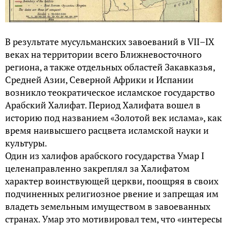
В результате мусульманских завоеваний в VII–IX
веках на территории всего Ближневосточного
региона, а также отдельных областей Закавказья,
Средней Азии, Северной Африки и Испании
возникло теократическое исламское государство
Арабский Халифат. Период Халифата вошел в
историю под названием «Золотой век ислама», как
время наивысшего расцвета исламской науки и
культуры.
Один из халифов арабского государства Умар I
целенаправленно закреплял за Халифатом
характер воинствующей церкви, поощряя в своих
подчиненных религиозное рвение и запрещая им
владеть земельным имуществом в завоеванных
странах. Умар это мотивировал тем, что «интересы