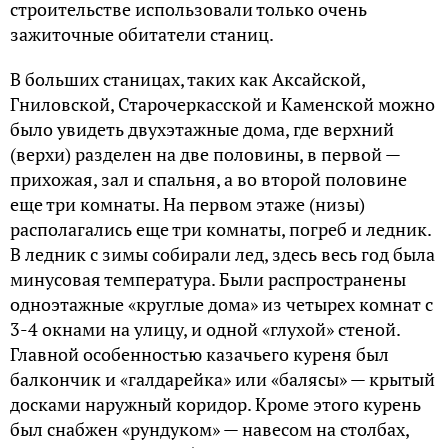
строительстве использовали только очень
зажиточные обитатели станиц.
В больших станицах, таких как Аксайской,
Гниловской, Старочеркасской и Каменской можно
было увидеть двухэтажные дома, где верхний
(верхи) разделен на две половины, в первой —
прихожая, зал и спальня, а во второй половине
еще три комнаты. На первом этаже (низы)
располагались еще три комнаты, погреб и ледник.
В ледник с зимы собирали лед, здесь весь год была
минусовая температура. Были распространены
одноэтажные «круглые дома» из четырех комнат с
3-4 окнами на улицу, и одной «глухой» стеной.
Главной особенностью казачьего куреня был
балкончик и «галдарейка» или «балясы» — крытый
досками наружный коридор. Кроме этого курень
был снабжен «рундуком» — навесом на столбах,