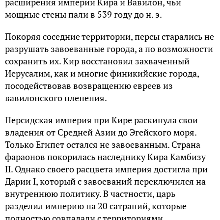
расширения империи Кира и Вавилон, чьи
мощные стены пали в 539 году до н. э.
Покоряя соседние территории, персы старались не
разрушать завоеванные города, а по возможности
сохранить их. Кир восстановил захваченный
Иерусалим, как и многие финикийские города,
посодействовав возвращению евреев из
вавилонского пленения.
Персидская империя при Кире раскинула свои
владения от Средней Азии до Эгейского моря.
Только Египет остался не завоеванным. Страна
фараонов покорилась наследнику Кира Камбизу
II. Однако своего расцвета империя достигла при
Дарии I, который с завоеваний переключился на
внутреннюю политику. В частности, царь
разделил империю на 20 сатрапий, которые
полностью совпадали с территориями