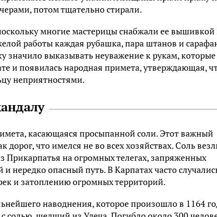
черами, потом тщательно стирали.
поскольку многие мастерицы снабжали ее вышивкой
яжелой работы каждая рубашка, пара штанов и сарафа
нку значило выказывать неуважение к рукам, которые
ате и появилась народная примета, утверждающая, ч
ьцу неприятностями.
кандалу
имета, касающаяся просыпанной соли. Этот важный
 дорог, что имелся не во всех хозяйствах. Соль везл
 из Прикарпатья на огромных телегах, запряженных
и нередко опасный путь. В Карпатах часто случалис
рек и затоплению огромных территорий.
льнейшего наводнения, которое произошло в 1164 го
з с солью, шедший из
Удеча
. Погибло около 300 челове