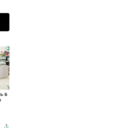
Н
i
ь в
р