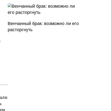
Венчанный брак: возможно ли его
расторгнуть
е
дали
ь
при