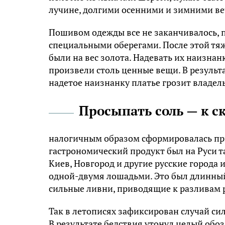
лучине, долгими осенними и зимними ве
Пошивом одежды все не заканчивалось, 
специальными
оберегами
. После этой т
были на вес золота. Надевать их наизна
произвели столь ценные вещи. В результ
надетое наизнанку платье грозит владел
Просыпать соль — к с
налогичным образом сформировалась пр
гастрономический продукт был на Руси так
Киев, Новгород и другие русские города
одной-двумя лошадьми. Это был длинный 
сильные ливни, приводящие к разливам 
Так в летописях зафиксирован случай си
В результате бедствия утонул целый обо