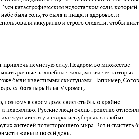
 Руси катастрофическим недостатком соли, который
збе была соль, то была и пища, и здоровье, и
спользовали аккуратно и строго следили, чтобы ник
г привлечь нечистую силу. Недаром во множестве
изывать разные волшебные силы, многие из которых
тоже были известными свистунами. Например, Соло
 одолел богатырь Илья Муромец.
, поэтому в своем доме свистеть было крайне
бо и невежливо. Русские люди очень трепетно относил
тическую чистоту и старались уберечь от любых
других жителей потустороннего мира. Вот и свистеть 
риметы живы и по сей день.