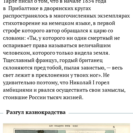
Тарле писал о том, что в начале 1854 года
в Прибалтике в дворянских кругах
распространялось в многочисленных экземплярах
стихотворение на немецком языке, в первой
строфе которого автор обращался к царю со
словами: «Ты, у которого ни один смертный не
оспаривает права называться величайшим
человеком, которого только видела земля.
Тщеславный француз, гордый британец
склоняются пред тобой, пылая завистью, — весь
свет лежит в преклонении у твоих ног». Не
удивительно поэтому, что Николай I горел
амбициями и рвался осуществить свои замыслы,
стоившие России тысяч жизней.
Разгул казнокрадства