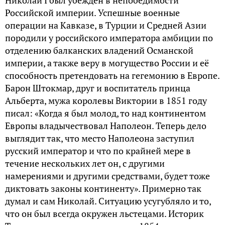
Николай I был убежден в непобедимости
Российской империи. Успешные военные
операции на Кавказе, в Турции и Средней Азии
породили у российского императора амбиции по
отделению балканских владений Османской
империи, а также веру в могущество России и её
способность претендовать на гегемонию в Европе.
Барон Штокмар, друг и воспитатель принца
Альберта, мужа королевы Виктории в 1851 году
писал: «Когда я был молод, то над континентом
Европы владычествовал Наполеон. Теперь дело
выглядит так, что место Наполеона заступил
русский император и что по крайней мере в
течение нескольких лет он, с другими
намерениями и другими средствами, будет тоже
диктовать законы континенту». Примерно так
думал и сам Николай. Ситуацию усугубляло и то,
что он был всегда окружен льстецами. Историк