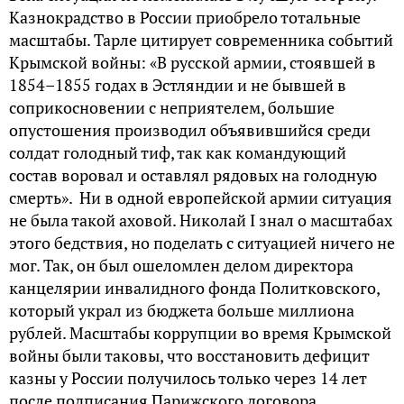
Казнокрадство в России приобрело тотальные
масштабы. Тарле цитирует современника событий
Крымской войны: «В русской армии, стоявшей в
1854–1855 годах в Эстляндии и не бывшей в
соприкосновении с неприятелем, большие
опустошения производил объявившийся среди
солдат голодный тиф, так как командующий
состав воровал и оставлял рядовых на голодную
смерть». Ни в одной европейской армии ситуация
не была такой аховой. Николай I знал о масштабах
этого бедствия, но поделать с ситуацией ничего не
мог. Так, он был ошеломлен делом директора
канцелярии инвалидного фонда Политковского,
который украл из бюджета больше миллиона
рублей. Масштабы коррупции во время Крымской
войны были таковы, что восстановить дефицит
казны у России получилось только через 14 лет
после подписания Парижского договора.