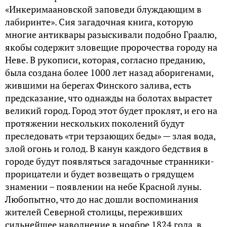
«Инкеримаановской заповеди блуждающим в
лабиринте». Сия загадочная книга, которую
многие антиквары разыскивали подобно Граалю,
якобы содержит зловещие пророчества городу на
Неве. В рукописи, которая, согласно преданию,
была создана более 1000 лет назад аборигенами,
жившими на берегах Финского залива, есть
предсказание, что однажды на болотах вырастет
великий город. Город этот будет проклят, и его на
протяжении нескольких поколений будут
преследовать «три терзающих беды» — злая вода,
злой огонь и голод. В канун каждого бедствия в
городе будут появляться загадочные странники-
прорицатели и будет возвещать о грядущем
знамении – появлении на небе Красной луны.
Любопытно, что до нас дошли воспоминания
жителей Северной столицы, переживших
сильнейшее наводнение в ноябре 1824 года, в