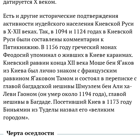
датируется X веком.
Есть и другие исторические подтверждения
активности иудейского населения Киевской Руси
в X-XII веках. Так, в 1094 и 1124 годах в Киевской
Руси были составлены комментарии к
Пятикнижию. В 1156 году греческий монах
Феодосий упоминал о живших в Киеве караимах.
Киевский раввин конца XII века Моше бен Я‘аков
из Киева был лично знаком с французским
раввином Я‘аковом Тамом и состоял в переписке с
главой багдадской иешивы Шмуэлем бен Али ха-
Леви Гаоном (он умер около 1194 года), главой
иешивы в Багдаде. Посетивший Киев в 1173 году
Биньямин из Туделы назвал его «великим
городом».
Черта оседлости