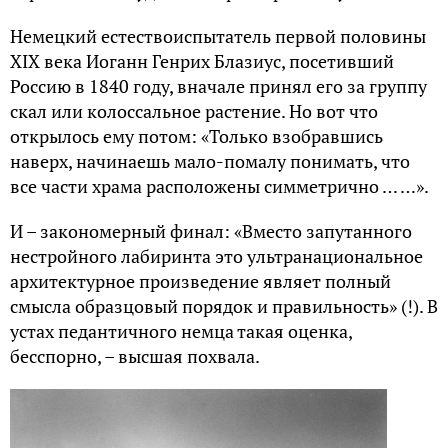
Немецкий естествоиспытатель первой половины
XIX века Иоганн Генрих Блазиус, посетивший
Россию в 1840 году, вначале принял его за группу
скал или колоссальное растение. Но вот что
открылось ему потом: «Только взобравшись
наверх, начинаешь мало-помалу понимать, что
все части храма расположены симметрично … …».
И – закономерный финал: «Вместо запутанного
нестройного лабиринта это ультранациональное
архитектурное произведение являет полный
смысла образцовый порядок и правильность» (!). В
устах педантичного немца такая оценка,
бесспорно, – высшая похвала.