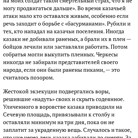
на моих солдат такой смертельный страх, что я не
могу продвигаться дальше». Во время казачьей
атаки мало кто оставался живым, особенно если
речь заходит о борьбе с «басурманами». Рубили и
тех, кто нападал на казачьи поселения. Иногда
казаки не добивали раненых, а брали их в плен —
бойцов лечили или заставляли работать. Потом
собратья могли выкупить пленных. Черкесы
никогда не забирали представителей своего
народа, если они были ранены пиками, — это
считалось позором.
Жестокой экзекуции подвергались воры,
решившие «надуть» своих и скрыть содеянное.
Уличенного в воровстве казака приводили на
Сечевую площадь, привязывали к столбу и
оставляли минимум на три дня, пока он не
заплатит за украденную вещь. Случалось и такое,
что уже через день казака забивали до смерти. За