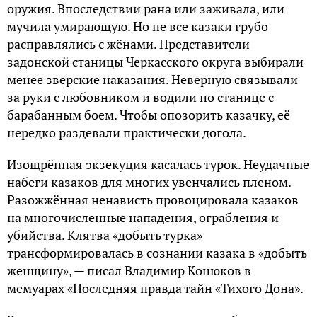
оружия. Впоследствии рана или заживала, или
мучила умирающую. Но не все казаки грубо
расправлялись с жёнами. Представители
задонской станицы Черкасского округа выбирали
менее зверские наказания. Неверную связывали
за руки с любовником и водили по станице с
барабанным боем. Чтобы опозорить казачку, её
нередко раздевали практически догола.
Изощрённая экзекуция касалась турок. Неудачные
набеги казаков для многих увенчались пленом.
Разожжённая ненависть провоцировала казаков
на многочисленные нападения, ограбления и
убийства. Клятва «добыть турка»
трансформировалась в сознании казака в «добыть
женщину», — писал Владимир Конюков в
мемуарах «Последняя правда тайн «Тихого Дона».