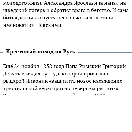
молодого князя Александра Ярославича напал на
шведский лагерь и обратил врага в бегство. И сама
битва, и князь спустя несколько веков стали
именоваться Невскими.
Крестовый поход на Русь
Ещё 24 ноября 1232 года Папа Римский Григорий
Девятый издал буллу, в которой призывал
рыцарей Ливонии «защитить новое насаждение
христианской веры против неверных русских».
Через несколько месяцев, в феврале 1233 он
прямо называет русских врагами. В XIII веке Рим
пытался привести в лоно католической церкви те
племена Прибалтики и Финляндии, что ещё
пребывали в язычестве. Христианизация шла и