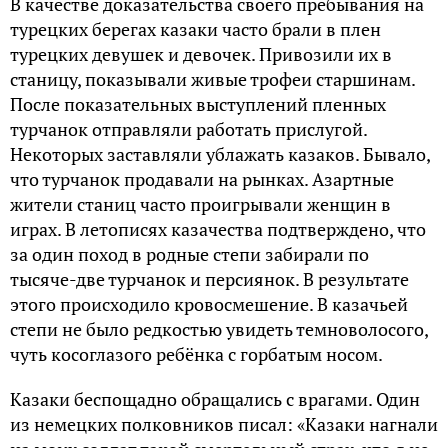
В качестве доказательства своего пребывания на
турецких берегах казаки часто брали в плен
турецких девушек и девочек. Привозили их в
станицу, показывали живые трофеи старшинам.
После показательных выступлений пленных
турчанок отправляли работать прислугой.
Некоторых заставляли ублажать казаков. Бывало,
что турчанок продавали на рынках. Азартные
жители станиц часто проигрывали женщин в
играх. В летописях казачества подтверждено, что
за один поход в родные степи забирали по
тысяче-две турчанок и персиянок. В результате
этого происходило кровосмешение. В казачьей
степи не было редкостью увидеть темноволосого,
чуть косоглазого ребёнка с горбатым носом.
Казаки беспощадно обращались с врагами. Один
из немецких полковников писал: «Казаки нагнали