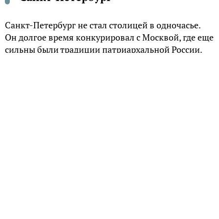
Санкт-Петербург не стал столицей в одночасье.
Он долгое время конкурировал с Москвой, где еще
сильны были традиции патриархальной России.
Решение о переносе столицы было принято
неоднозначно.
Судьбоносное решение
Для Петра I решение о переносе столицы было
отнюдь не праздной прихотью. На то имелось
несколько причин, и одна из них заключалась в
специфическом отношении Петра к
Первопрестольной. «Пётр не любил Москвы, –
писал Пушкин, – где на каждом шагу встречал
воспоминания мятежей и казней, закоренелую