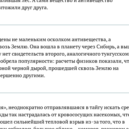
чтожили друг друга.
ены не маленьким осколком антивещества, а
озь Землю. Она вошла в планету через Сибирь, а в
 нет свидетельств второго, аналогичного тунгусском
 обрела популярности: расчеты физиков показали, ч
рной черной дырой, прошедшей сквозь Землю на
вершенно другими.
», неоднократно отправлявшаяся в тайгу искать ср
жды так настрадалась от кровососущих насекомых, чт
ошел сильнейший тепловой взрыв из-за того, что в
ки собралось большое облако… комаров, размером э