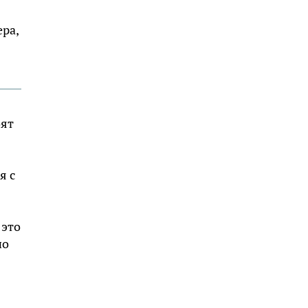
ера,
оят
я с
 это
но