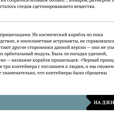
осталось следов сдетонировавшего вещества.
 пришельцами. Их космический корабль по пока
дствие, и инопланетные астронавты, не справившись
итают другие сторонники данной версии — они не упа
их орбитальный модуль. Была ли посадка удачной,
стно — название корабля пришельцев: «Черный принц
ли три контейнера с посланием к людям, и мы сможем
чае знаменательно, что контейнеры были сброшены
НА ДЗЕ