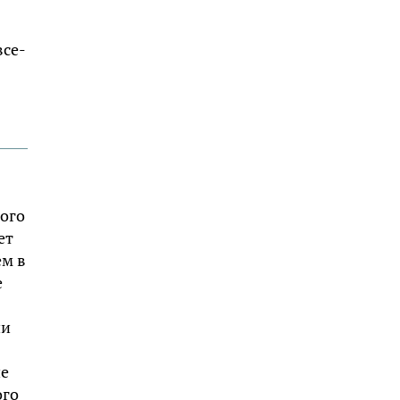
все-
кого
ет
ем в
е
ии
ие
ого