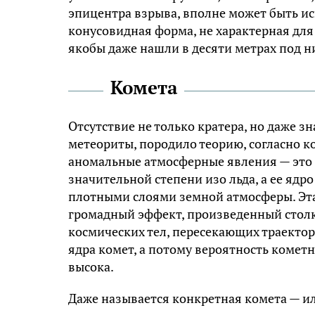
эпицентра взрыва, вполне может быть ис
конусовидная форма, не характерная для 
якобы даже нашли в десяти метрах под н
Комета
Отсутствие не только кратера, но даже з
метеориты, породило теорию, согласно к
аномальные атмосферные явления — это к
значительной степени изо льда, а ее ядр
плотными слоями земной атмосферы. Эта 
громадный эффект, произведенный столк
космических тел, пересекающих траектор
ядра комет, а потому вероятность комет
высока.
Даже называется конкретная комета — ил