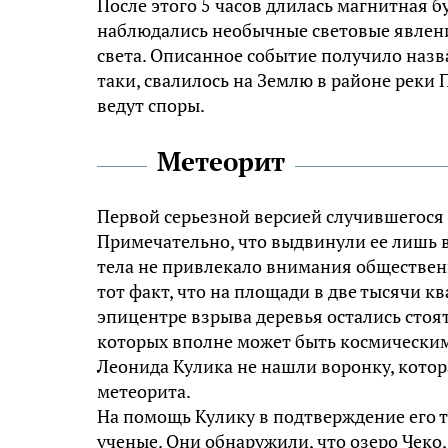
После этого 5 часов длилась магнитная б
наблюдались необычные световые явления
света. Описанное событие получило назва
таки, свалилось на Землю в районе реки 
ведут споры.
Метеорит
Первой серьезной версией случившегося 
Примечательно, что выдвинули ее лишь в
тела не привлекало внимания общественн
тот факт, что на площади в две тысячи 
эпицентре взрыва деревья остались стоя
которых вполне может быть космическим
Леонида Кулика не нашли воронку, кото
метеорита.
На помощь Кулику в подтверждение его 
ученые. Они обнаружили, что озеро Чеко