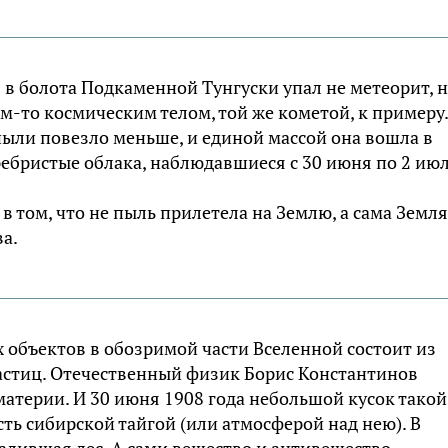
: в болота Подкаменной Тунгуски упал не метеорит, 
м-то космическим телом, той же кометой, к примеру.
пыли повезло меньше, и единой массой она вошла в
ебристые облака, наблюдавшиеся с 30 июня по 2 ию
в том, что не пыль прилетела на Землю, а сама Земля
а.
х объектов в обозримой части Вселенной состоит из
тичастиц. Отечественный физик Борис Константинов
материи. И 30 июня 1908 года небольшой кусок такой
сть сибирской тайгой (или атмосферой над нею). В
валившая лес. А сами вещество и антивещество