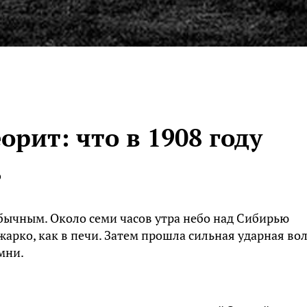
орит: что в 1908 году
ь
обычным. Около семи часов утра небо над Сибирью
жарко, как в печи. Затем прошла сильная ударная во
мни.