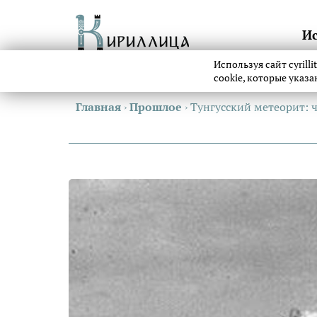
И
Используя сайт cyrill
cookie, которые указ
Главная
›
Прошлое
›
Тунгусский метеорит: ч