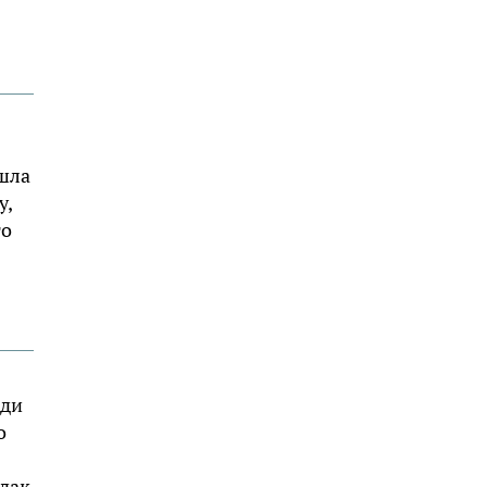
ышла
у,
то
еди
о
дак