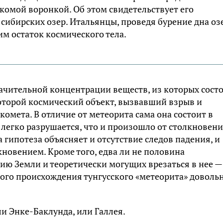
комой воронкой. Об этом свидетельствует его
сибирских озер. Итальянцы, проведя бурение дна оз
им остаток космического тела.
начительной концентрации веществ, из которых сост
оторой космический объект, вызвавший взрыв и
омета. В отличие от метеорита сама она состоит в
о легко разрушается, что и произошло от столкновени
гипотеза объясняет и отсутствие следов падения, и
новением. Кроме того, едва ли не половина
ию Земли и теоретически могущих врезаться в нее —
ного происхождения тунгусского «метеорита» доволь
и Энке-Баклунда, или Галлея.