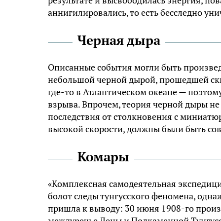
аннигилировались, то есть бесследно уни
Черная дыра
Описанные события могли быть произвед
небольшой черной дырой, прошедшей скв
где-то в Атлантическом океане — поэтому
взрыва. Впрочем, теория черной дыры не
последствия от столкновения с миниатю
высокой скорости, должны были быть со
Комары
«Комплексная самодеятельная экспедиция
болот следы тунгусского феномена, одна
пришла к выводу: 30 июня 1908-го произ
междуречье Лены и Подкаменной Тунгусс