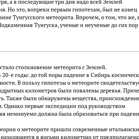
уря, а в последующие три дня надо всей Землей
. Но это, вопреки первым гипотезам, был не конец
ние Тунгусского метеорита. Впрочем, о том, что же, 
Подкаменная Тунгуска, ученые и неученые до сих пор
стало столкновение метеорита с Землей.
 20-е годы: до той поры падение в Сибирь космичес
ости. В пользу гипотезы о метеорите свидетельству
квадратных километров были повалены деревья. Прич
ть. Также были обнаружены вещества, происхождени
. Однако первые экспедиции под руководством
рая неминуемо должна была образоваться при паден
теории о метеорите пришли современные итальянск
, находящееся в восьми километрах от предполагаем