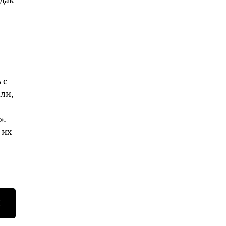
 с
ли,
».
 их
Н