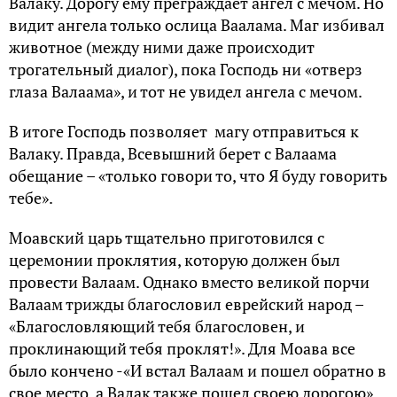
Валаку. Дорогу ему преграждает ангел с мечом. Но
видит ангела только ослица Ваалама. Маг избивал
животное (между ними даже происходит
трогательный диалог), пока Господь ни «отверз
глаза Валаама», и тот не увидел ангела с мечом.
В итоге Господь позволяет магу отправиться к
Валаку. Правда, Всевышний берет с Валаама
обещание – «только говори то, что Я буду говорить
тебе».
Моавский царь тщательно приготовился с
церемонии проклятия, которую должен был
провести Валаам. Однако вместо великой порчи
Валаам трижды благословил еврейский народ –
«Благословляющий тебя благословен, и
проклинающий тебя проклят!». Для Моава все
было кончено -«И встал Валаам и пошел обратно в
свое место, а Валак также пошел своею дорогою».