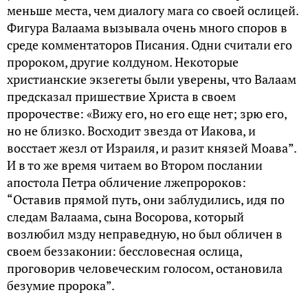
меньше места, чем диалогу мага со своей ослицей.
Фигура Валаама вызывала очень много споров в
среде комментаторов Писания. Одни считали его
пророком, другие колдуном. Некоторые
христианские экзегеты были уверены, что Валаам
предсказал пришествие Христа в своем
пророчестве: «Вижу его, но его еще нет; зрю его,
но не близко. Восходит звезда от Иакова, и
восстает жезл от Израиля, и разит князей Моава”.
И в то же время читаем во Втором послании
апостола Петра обличение лжепророков:
“Оставив прямой путь, они заблудились, идя по
следам Валаама, сына Восорова, который
возлюбил мзду неправедную, но был обличен в
своем беззаконии: бессловесная ослица,
проговорив человеческим голосом, остановила
безумие пророка”.