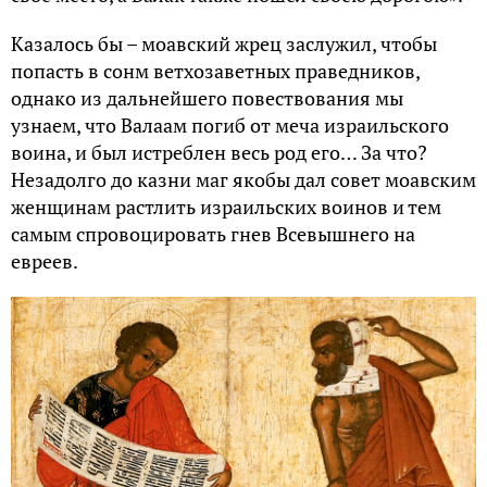
Казалось бы – моавский жрец заслужил, чтобы
попасть в сонм ветхозаветных праведников,
однако из дальнейшего повествования мы
узнаем, что Валаам погиб от меча израильского
воина, и был истреблен весь род его… За что?
Незадолго до казни маг якобы дал совет моавским
женщинам растлить израильских воинов и тем
самым спровоцировать гнев Всевышнего на
евреев.