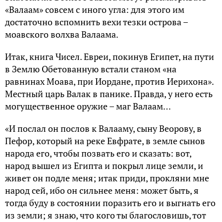
«Валаам» совсем с иного угла: для этого им
достаточно вспомнить вехи тезки острова –
моавского волхва Валаама.
Итак, книга Чисел. Евреи, покинув Египет, на пути
в Землю Обетованную встали станом «на
равнинах Моава, при Иордане, против Иерихона».
Местный царь Валак в панике. Правда, у него есть
могущественное оружие – маг Валаам…
«И послал он послов к Валааму, сыну Веорову, в
Пефор, который на реке Евфрате, в земле сынов
народа его, чтобы позвать его и сказать: вот,
народ вышел из Египта и покрыл лице земли, и
живет он подле меня; итак приди, прокляни мне
народ сей, ибо он сильнее меня: может быть, я
тогда буду в состоянии поразить его и выгнать его
из земли; я знаю, что кого ты благословишь, тот