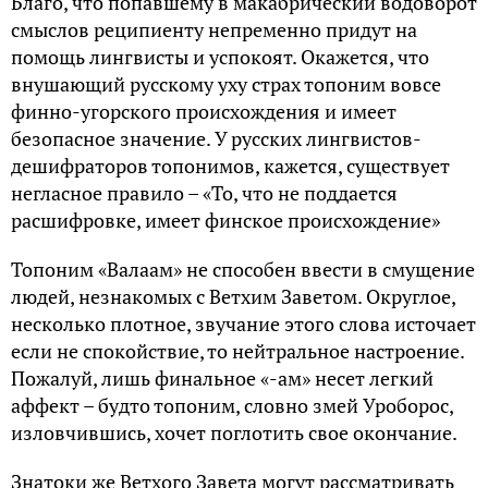
Благо, что попавшему в макабрический водоворот
смыслов реципиенту непременно придут на
помощь лингвисты и успокоят. Окажется, что
внушающий русскому уху страх топоним вовсе
финно-угорского происхождения и имеет
безопасное значение. У русских лингвистов-
дешифраторов топонимов, кажется, существует
негласное правило – «То, что не поддается
расшифровке, имеет финское происхождение»
Топоним «Валаам» не способен ввести в смущение
людей, незнакомых с Ветхим Заветом. Округлое,
несколько плотное, звучание этого слова источает
если не спокойствие, то нейтральное настроение.
Пожалуй, лишь финальное «-ам» несет легкий
аффект – будто топоним, словно змей Уроборос,
изловчившись, хочет поглотить свое окончание.
Знатоки же Ветхого Завета могут рассматривать