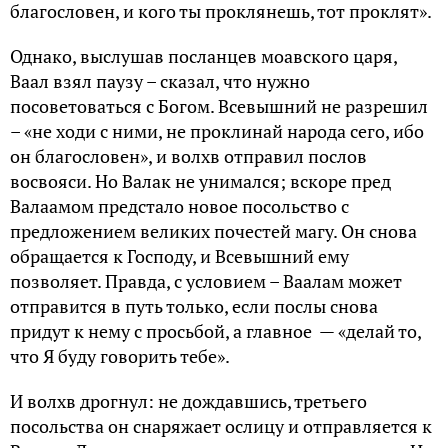
благословен, и кого ты проклянешь, тот проклят».
Однако, выслушав посланцев моавского царя,
Ваал взял паузу – сказал, что нужно
посоветоваться с Богом. Всевышний не разрешил
– «не ходи с ними, не проклинай народа сего, ибо
он благословен», и волхв отправил послов
восвояси. Но Валак не унимался; вскоре пред
Валаамом предстало новое посольство с
предложением великих почестей магу. Он снова
обращается к Господу, и Всевышний ему
позволяет. Правда, с условием – Ваалам может
отправится в путь только, если послы снова
придут к нему с просьбой, а главное — «делай то,
что Я буду говорить тебе».
И волхв дрогнул: не дождавшись, третьего
посольства он снаряжает ослицу и отправляется к