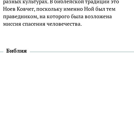
разных культурах. В библейской традиции это
Ноев Ковчег, поскольку именно Ной был тем
праведником, на которого была возложена
миссия спасения человечества.
Библия
История Всемирного потопа известна
большинству из нас по Библии. В Книге Бытия
рассказано о том, что потоп явился возмездием
Господа за нравственное падение человечества. В
живых Бог решил оставить только благочестивого
Ноя и его семейство. Ему было наказано
построить Ковчег и взять на него по паре всех
нечистых животных и по семь — каждого вида
чистых животных.