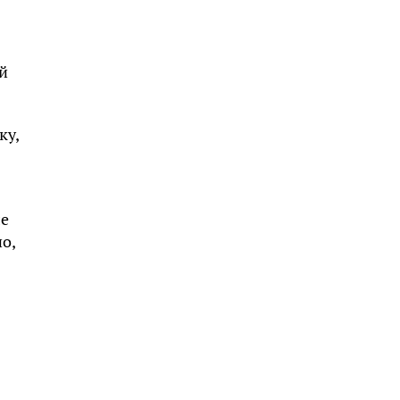
ой
ку,
ле
о,