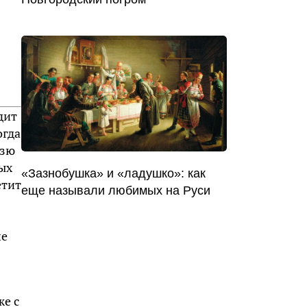
дит
огда
язю
ых
«Зазнобушка» и «ладушко»: как
етит
еще называли любимых на Руси
ше
же с