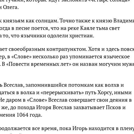
 Олега.
 князьям как солнцам. Точно также к князю Владим
гда в песне поется, что на реке Каяле тьма свет
а то, что язычники одолели христиан.
ает своеобразным контрапунктом. Хотя и здесь повс
, в «Слове» несколько раз упоминается языческое
а. В «Повести временных лет» он назван могучим муж
зь Всеслав, запомнившийся потомкам как волхв и
щаться в волка и «перерыскивать» путь Хорсу, иными
е даром в «Слове» Всеслав совершает свои деяния в
же, до похода Игоря Всеслав захватывает Псков и
мения 1064 года.
родолжается все время, пока Игорь находится в плену