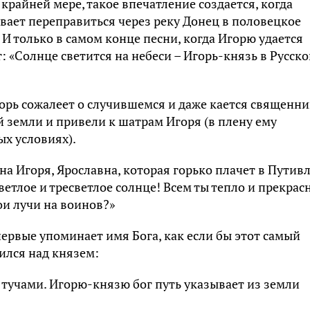
 крайней мере, такое впечатление создается, когда
евает переправиться через реку Донец в половецкое
. И только в самом конце песни, когда Игорю удается
т: «Солнце светится на небеси – Игорь-князь в Русск
горь сожалеет о случившемся и даже кается священни
 земли и привели к шатрам Игоря (в плену ему
х условиях).
а Игоря, Ярославна, которая горько плачет в Путив
ветлое и тресветлое солнце! Всем ты тепло и прекрасн
ои лучи на воинов?»
первые упоминает имя Бога, как если бы этот самый
ился над князем:
 тучами. Игорю-князю бог путь указывает из земли