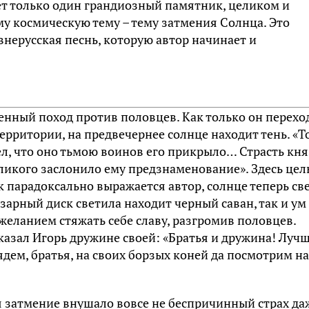
ет только один грандиозный памятник, целиком и
 космическую тему – тему затмения Солнца. Это
внерусская песнь, которую автор начинает и
оенный поход против половцев. Как только он перехо
ерритории, на предвечернее солнце находит тень. «Т
дел, что оно тьмою воинов его прикрыло… Страсть кн
еликого заслонило ему предзнаменование». Здесь цел
 парадоксально выражается автор, солнце теперь св
чезарный диск светила находит черный саван, так и ум
желанием стяжать себе славу, разгромив половцев.
казал Игорь дружине своей: «Братья и дружина! Луч
дем, братья, на своих борзых коней да посмотрим на
я затмение внушало вовсе не беспричинный страх да