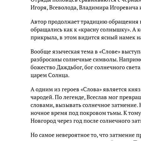
Игоря, Всеволода, Владимира Игоревича и
Автор продолжает традицию обращения к
обращались как к «красну солнышку». А ко
прикрыла, в этом видится ясный намек н
Вообще языческая тема в «Слове» выступ
разбросаны солнечные символы. Например
божество Даждьбог, бог солнечного свет
царем Солнца.
А одним из героев «Слова» является кня
чародей. По легенде, Всеслав мог превра
словами, вызывать солнечное затмение. Н
ночное время под покровом тьмы. К тому 
Новгород через год после солнечного зат
Но самое невероятное то, что затмение п