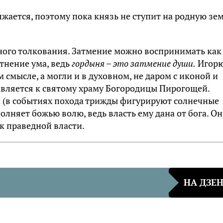
жается, поэтому пока князь не ступит на родную зе
чного толкования. Затмение можно воспринимать как
тнение ума, ведь
гордыня – это затмение души.
Игор
 смысле, а могли и в духовном, не даром с иконой и
авляется к святому храму Богородицы Пирогощей.
 (в событиях похода трижды фигурируют солнечные
олняет божью волю, ведь власть ему дана от бога. Он
к праведной власти.
НА ДЗЕ