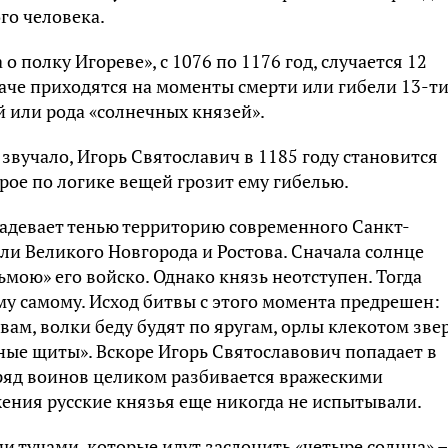
го человека.
о полку Игореве», с 1076 по 1176 год, случается 12
аче приходятся на моменты смерти или гибели 13-т
 или рода «солнечных князей».
 звучало, Игорь Святославич в 1185 году становится
рое по логике вещей грозит ему гибелью.
и задевает тенью территорию современного Санкт-
ли Великого Новгорода и Ростова. Сначала солнце
мою» его войско. Однако князь неотступен. Тогда
му самому. Исход битвы с этого момента предрешен:
вам, волки беду будят по яругам, орлы клекотом зве
еные щиты». Вскоре Игорь Святославович попадает в
тряд воинов целиком разбивается вражескими
ения русские князья еще никогда не испытывали.
 тучами, которые идут заслонить «четыре солнца» –