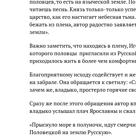
половцев, то есть на языческой земле. По
читаешь песнь. Князь только-только усп
царство, как его настигает небесная тьма
бежать из плена, автор радостно заявляе
земли».
Важно заметить, что находясь в плену, И
которого половцы пригласили из Русской
приходилось жить в более чем комфортны
Благоприятному исходу содействует и жен
на забрале. Она обращается к светилу: «С
зачем же, владыко, простерло горячие св
Сразу же после этого обращения автор в
владыко услышал плач Ярославны и сжал
«Прыснуло море в полуночи, идут смерчи
Половецкой на землю Русскую».