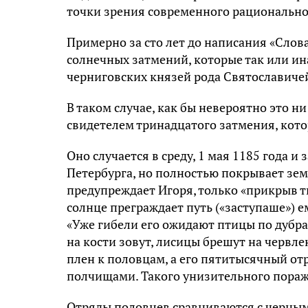
точки зрения современного рационально
Примерно за сто лет до написания «Слова 
солнечных затмений, которые так или ин
черниговских князей рода Святославичей
В таком случае, как бы невероятно это ни
свидетелем тринадцатого затмения, кото
Оно случается в среду, 1 мая 1185 года 
Петербурга, но полностью покрывает зем
предупреждает Игоря, только «прикрыв ть
солнце преграждает путь («заступаше») е
«Уже гибели его ожидают птицы по дубра
на кости зовут, лисицы брешут на червл
плен к половцам, а его пятитысячный о
полчищами. Такого унизительного пораж
Отряды половцев сравниваются с черными