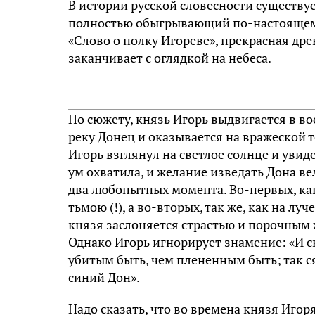
В истории русской словесности существу
полностью обыгрывающий по-настоящему
«Слово о полку Игореве», прекрасная дре
заканчивает с оглядкой на небеса.
По сюжету, князь Игорь выдвигается в в
реку Донец и оказывается на вражеской т
Игорь взглянул на светлое солнце и уви
ум охватила, и желание изведать Дона в
два любопытных момента. Во-первых, как
тьмою (!), а во-вторых, так же, как на лу
князя заслоняется страстью и порочным 
Однако Игорь игнорирует знамение: «И с
убитым быть, чем плененным быть; так ся
синий Дон».
Надо сказать, что во времена князя Игор