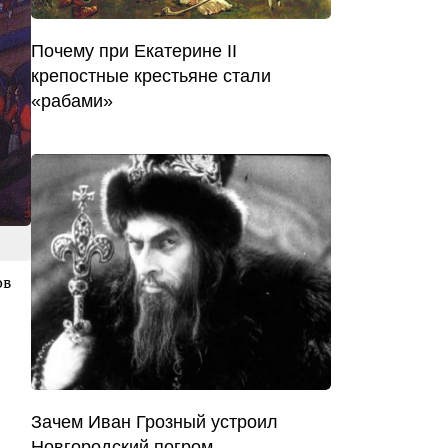
Почему при Екатерине II
крепостные крестьяне стали
«рабами»
ов
Зачем Иван Грозный устроил
Новгородский погром