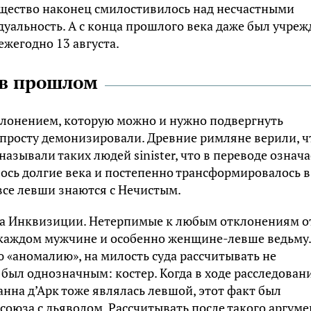
бщество наконец смилостивилось над несчастными
уальность. А с конца прошлого века даже был учреж
ежегодно 13 августа.
 в прошлом
тклонением, которую можно и нужно подвергнуть
попросту демонизировали. Древние римляне верили, ч
азывали таких людей sinister, что в переводе означа
лось долгие века и постепенно трансформировалось в
все левши знаются с Нечистым.
на Инквизиции. Нетерпимые к любым отклонениям о
 каждом мужчине и особенно женщине-левше ведьму.
ю «аномалию», на милость суда рассчитывать не
 был однозначным: костер. Когда в ходе расследован
нна д’Арк тоже являлась левшой, этот факт был
оюза с дьяволом. Рассчитывать после такого аргуме