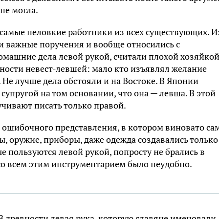
не могла.
 самые неловкие работники из всех существующих. И
ли важные поручения и вообще относились с
ашние дела левой рукой, считали плохой хозяйкой
ности невест-левшей: мало кто изъявлял желание
 Не лучше дела обстояли и на Востоке. В Японии
супругой на том основании, что она — левша. В этой
учивают писать только правой.
з ошибочного представления, в котором виновато са
ы, оружие, приборы, даже одежда создавались только
е пользуются левой рукой, попросту не брались в
 со всем этим инструментарием было неудобно.
 В древности левая рука, которую славяне именовали