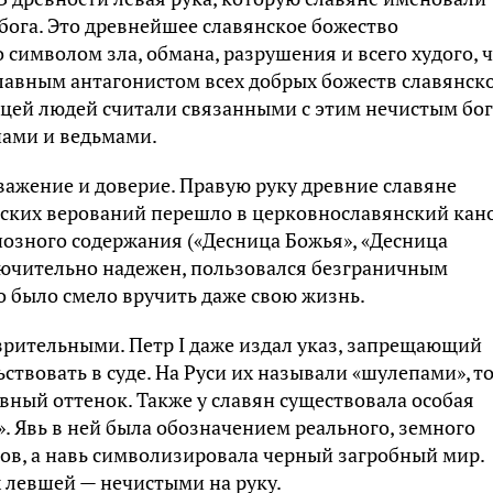
бога. Это древнейшее славянское божество
 символом зла, обмана, разрушения и всего худого, 
 главным антагонистом всех добрых божеств славянск
йцей людей считали связанными с этим нечистым бог
нами и ведьмами.
ажение и доверие. Правую руку древние славяне
еских верований перешло в церковнославянский кан
гиозного содержания («Десница Божья», «Десница
лючительно надежен, пользовался безграничным
 было смело вручить даже свою жизнь.
зрительными. Петр I даже издал указ, запрещающий
твовать в суде. На Руси их называли «шулепами», т
вный оттенок. Также у славян существовала особая
. Явь в ней была обозначением реального, земного
гов, а навь символизировала черный загробный мир.
 левшей — нечистыми на руку.