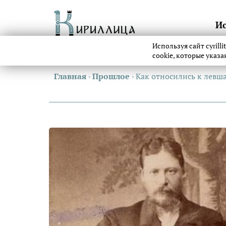
И
Используя сайт cyrill
cookie, которые указ
Главная
›
Прошлое
›
Как относились к левш