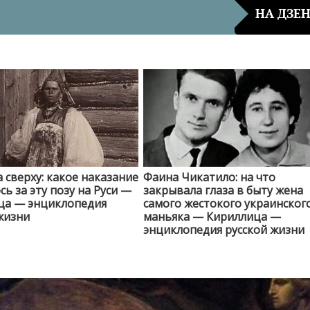
НА ДЗЕ
сверху: какое наказание
Фаина Чикатило: на что
сь за эту позу на Руси —
закрывала глаза в быту жена
ца — энциклопедия
самого жестокого украинског
жизни
маньяка — Кириллица —
энциклопедия русской жизни