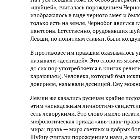
«шуйцей», считалась порождением Черно
изображалось в виде черного змея и было
только есть на земле. Чернобог являлся
пантеона. Естественно, орудовавших шу
Левши, по понятиям славян, были колду
В противовес им правшам оказывалось ув
называли «десницей». Это слово из языч
до сих пор употребляется в книгах рели
карающая»). Человека, который был иск
доверием, называли десницей. Ему можно
Левши же казались русичам крайне подо
этим «ненадежным личностям» свидетельс
есть леворукими. Это слово имело негати
мифологическая триада «явь-навь-правь»
мира; правь — мира светлых и добрых бо
Шуйцу считали порождением нави, а всех