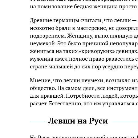
на помилование бедная женщина просто 
Древние германцы считали, что левши —
неохотно брали в мастерские, не доверя
подозрением. Женщину, выполнявшую дом
неумехой. Это было причиной непопуляр
жениться на таких «криворуких» девицах.
мужчина имел полное право развестись с 
стране малышей до сих пор усердно пере
Мнение, что левши неумехи, возникло и
общество. На самом деле, все инструмент
для правшей. Потребности людей, которы
расчет. Естественно, что им управляться
Левши на Руси
На Руси левшам тоже не особо доверяли.