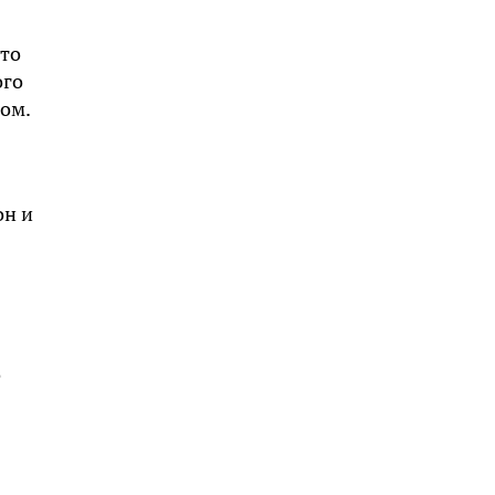
что
ого
ом.
он и
о