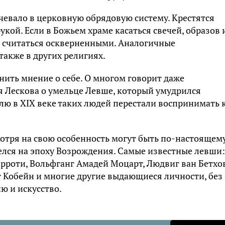
чевало в церковную обрядовую систему. Крестятся
укой. Если в Божьем храме касаться свечей, образов 
т считаться оскверненными. Аналогичные
 также в других религиях.
нить мнение о себе. О многом говорит даже
я Лескова о умельце Левше, который умудрился
елю в XIX веке таких людей перестали воспринимать 
отря на свою особенность могут быть по-настоящем
лся на эпоху Возрождения. Самые известные левши:
рроти, Вольфганг Амадей Моцарт, Людвиг ван Бетхо
т Кобейн и многие другие выдающиеся личности, без
ю и искусство.