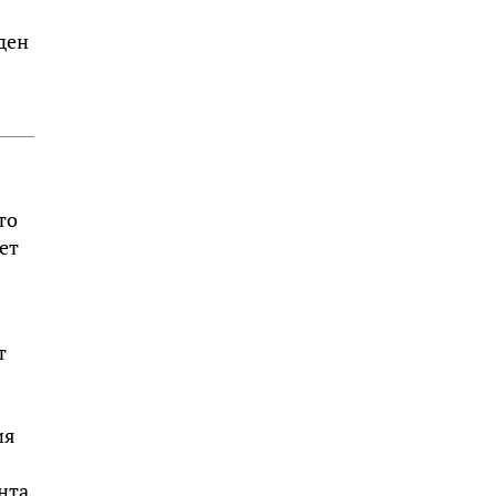
ден
то
ет
т
ия
нта