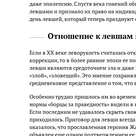
даже эпилепсию. Спустя века гонений о
левшами и признало их право на индивид
день левшей, который теперь празднуют 
Отношение к левшам
Если в XX веке леворукость считалась о
коррекции, то в более ранние эпохи ее 
левши являются средоточием зла и даже н
«злой», «зловещий». Это мнение сохраня
средневековое представление о том, что 
Особенно трудно пришлось им во време
нормы «борцы за праведность» видели в
Если последним не удавалось скрыть сво
приходилось. Приговор для левши всегда
оказалось, что прославленная героиня Жа
объявлен еще одним подтверждением ее с