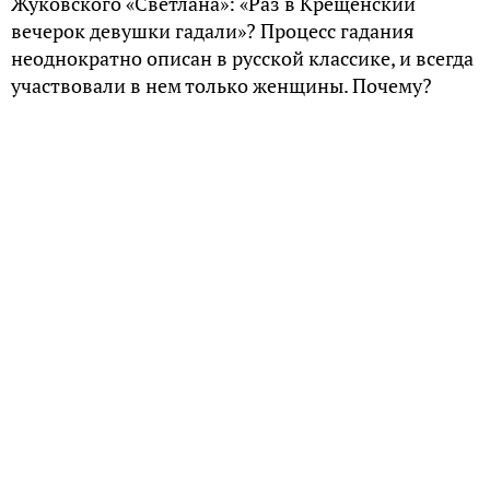
Жуковского «Светлана»: «Раз в Крещенский
вечерок девушки гадали»? Процесс гадания
неоднократно описан в русской классике, и всегда
участвовали в нем только женщины. Почему?
Для этого было несколько причин.
Магические способности женщин
В языческих культах женщина играла особую роль.
Она зачинала, рожала и растила детей. Именно
божества женского пола у древних славян
«отвечали» за плодородие и многие другие сферы.
Были магические ритуалы (например,
опахивание), в которых женщина играла очень
важную роль. Издавна также считалось, что
магические действия лучше удаются женщинам,