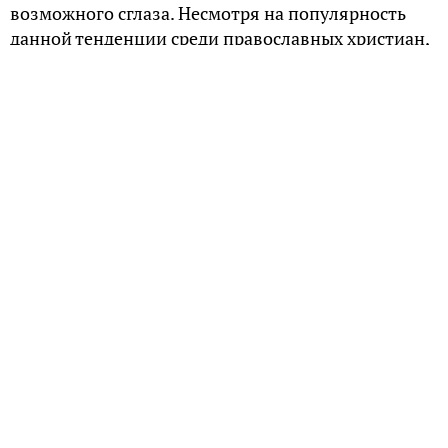
возможного сглаза. Несмотря на популярность
данной тенденции среди православных христиан,
нательный крестик носят далеко не все
представители христианской конфессии. В эту
группу входят православные греки, баптисты,
адвентисты, кальвинисты.
По каким причинам православные греки не
носят нательные кресты
В отличие от Руси, христианство пришло в Грецию
намного раньше. Распространение новой религии
не поощрялось местными властями. Практически
все греческие христиане испытывали ужасы
гонений: их пытали, а также выжигали кресты на
груди за отказ поклоняться идолам. Есть мнение,
что исповедуя веру в те времена, некоторые
мученики носили кресты на шее. Например,