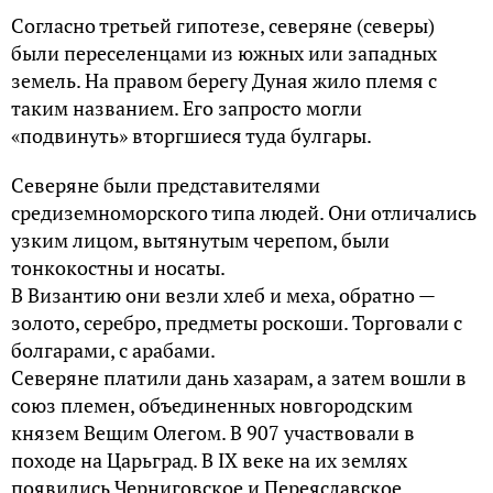
Согласно третьей гипотезе, северяне (северы)
были переселенцами из южных или западных
земель. На правом берегу Дуная жило племя с
таким названием. Его запросто могли
«подвинуть» вторгшиеся туда булгары.
Северяне были представителями
средиземноморского типа людей. Они отличались
узким лицом, вытянутым черепом, были
тонкокостны и носаты.
В Византию они везли хлеб и меха, обратно —
золото, серебро, предметы роскоши. Торговали с
болгарами, с арабами.
Северяне платили дань хазарам, а затем вошли в
союз племен, объединенных новгородским
князем Вещим Олегом. В 907 участвовали в
походе на Царьград. В IX веке на их землях
появились Черниговское и Переяславское