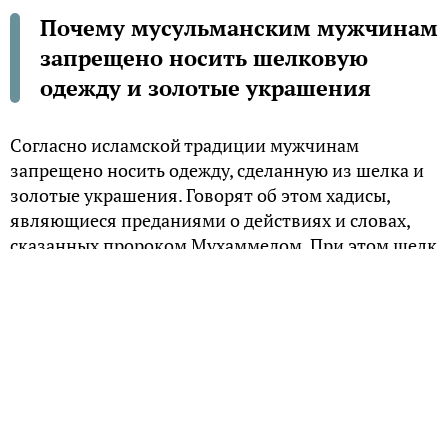
Почему мусульманским мужчинам
запрещено носить шелковую
одежду и золотые украшения
Согласно исламской традиции мужчинам
запрещено носить одежду, сделанную из шелка и
золотые украшения. Говорят об этом хадисы,
являющиеся преданиями о действиях и словах,
сказанных пророком Мухаммедом. При этом шелк
и золото разрешены для женщин, а вот их мужей
украшения и одежда из этих материалов
развращают и делают женственными.
О запрете говорится в сборниках хадисов таких
известных исламских богословов как Абу Дауд,
Муслим ибн аль-Хаджжадж и многих других.
Наиболее показательным является предание
одного из наиболее авторитетных исламских