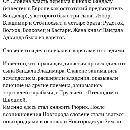
От Словена власть перешла к князю Вандалу
(известен в Европе как остготский предводитель
Вандалар), у которого было три сына: Избор,
Владимир и Столпосвят, и четыре брата: Рудоток,
Волхов, Волховец и Бастарн. Жена князя Вандала
Адвинда была из варягов.
Словене то и дело воевали с варягами и соседями.
Известно, что правящая династия происходила от
сына Вандала Владимира. Славене занимались
земледелием, расширяли владения, оказывали
влияние на другие племена, занимались
торговлей с арабами, с Пруссией, с Готландом и
Швецией.
Именно здесь стал княжить Рюрик. После
возникновения Новгорода словене стали зваться
новгородцами и основали Новгородскую Землю.