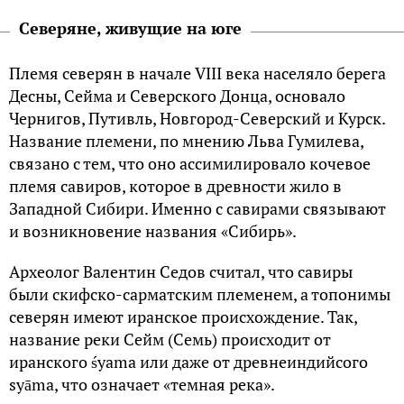
Северяне, живущие на юге
Племя северян в начале VIII века населяло берега
Десны, Сейма и Северского Донца, основало
Чернигов, Путивль, Новгород-Северский и Курск.
Название племени, по мнению Льва Гумилева,
связано с тем, что оно ассимилировало кочевое
племя савиров, которое в древности жило в
Западной Сибири. Именно с савирами связывают
и возникновение названия «Сибирь».
Археолог Валентин Седов считал, что савиры
были скифско-сарматским племенем, а топонимы
северян имеют иранское происхождение. Так,
название реки Сейм (Семь) происходит от
иранского śyama или даже от древнеиндийсого
syāma, что означает «темная река».