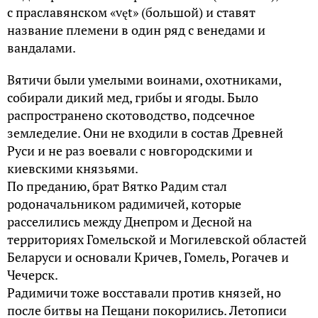
с праславянском «vęt» (большой) и ставят
название племени в один ряд с венедами и
вандалами.
Вятичи были умелыми воинами, охотниками,
собирали дикий мед, грибы и ягоды. Было
распространено скотоводство, подсечное
земледелие. Они не входили в состав Древней
Руси и не раз воевали с новгородскими и
киевскими князьями.
По преданию, брат Вятко Радим стал
родоначальником радимичей, которые
расселились между Днепром и Десной на
территориях Гомельской и Могилевской областей
Беларуси и основали Кричев, Гомель, Рогачев и
Чечерск.
Радимичи тоже восставали против князей, но
после битвы на Пещани покорились. Летописи