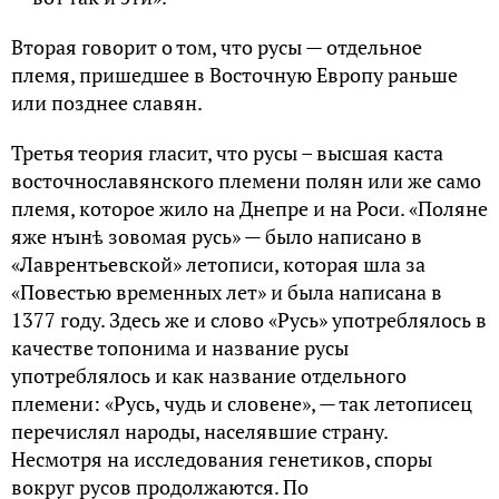
Вторая говорит о том, что русы — отдельное
племя, пришедшее в Восточную Европу раньше
или позднее славян.
Третья теория гласит, что русы – высшая каста
восточнославянского племени полян или же само
племя, которое жило на Днепре и на Роси. «Поляне
яже нъıнѣ зовомая русь» — было написано в
«Лаврентьевской» летописи, которая шла за
«Повестью временных лет» и была написана в
1377 году. Здесь же и слово «Русь» употреблялось в
качестве топонима и название русы
употреблялось и как название отдельного
племени: «Русь, чудь и словене», — так летописец
перечислял народы, населявшие страну.
Несмотря на исследования генетиков, споры
вокруг русов продолжаются. По