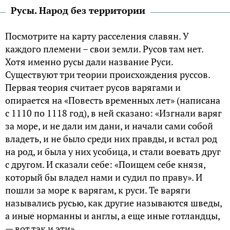
Русы. Народ без территории
Посмотрите на карту расселения славян. У
каждого племени – свои земли. Русов там нет.
Хотя именно русы дали название Руси.
Существуют три теории происхождения руссов.
Первая теория считает русов варягами и
опирается на «Повесть временных лет» (написана
с 1110 по 1118 год), в ней сказано: «Изгнали варяг
за море, и не дали им дани, и начали сами собой
владеть, и не было среди них правды, и встал род
на род, и была у них усобица, и стали воевать друг
с другом. И сказали себе: «Поищем себе князя,
который бы владел нами и судил по праву». И
пошли за море к варягам, к руси. Те варяги
назывались русью, как другие называются шведы,
а иные норманны и англы, а еще иные готландцы,
— вот так и эти».