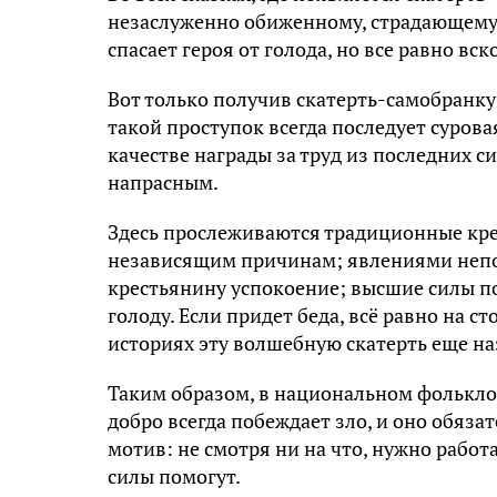
незаслуженно обиженному, страдающему 
спасает героя от голода, но все равно в
Вот только получив скатерть-самобранку
такой проступок всегда последует сурова
качестве награды за труд из последних с
напрасным.
Здесь прослеживаются традиционные кре
независящим причинам; явлениями непог
крестьянину успокоение; высшие силы по
голоду. Если придет беда, всё равно на ст
историях эту волшебную скатерть еще н
Таким образом, в национальном фолькло
добро всегда побеждает зло, и оно обяза
мотив: не смотря ни на что, нужно работа
силы помогут.