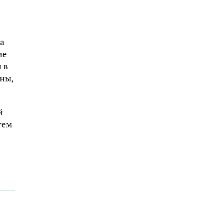
а
ие
 в
ны,
й
тем