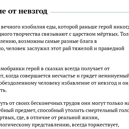
е от невзгод
 вечного изобилия еды, которой раньше герой никог
дного творчества связывают с царством мёртвых. То
влению, возможны самые разные блага в
о, человек заслужил этот рай тяжелой и праведной
мобранки герой в сказках всегда получает от
нт, когда совершается несчастье и грядет неминуемы
обездоленному человеку избавление от невзгод и он
ть.
нуть от своих бесконечных трудов они могут только н
ебный предмет, способный утолить смертельный голо
ртвых, где, в отличие от реальной жизни,
логическому представлению, всегда торжествует,