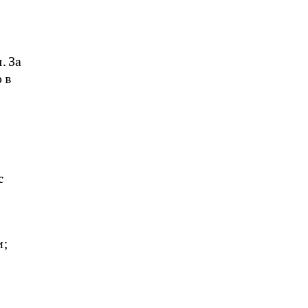
. За
 в
с
и;