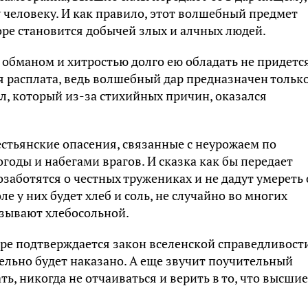
человеку. И как правило, этот волшебный предмет
скоре становится добычей злых и алчных людей.
 обманом и хитростью долго ею обладать не придется
я расплата, ведь волшебный дар предназначен только
ил, который из-за стихийных причин, оказался
стьянские опасения, связанные с неурожаем по
оды и набегами врагов. И сказка как бы передает
заботятся о честных тружениках и не дадут умереть 
оле у них будет хлеб и соль, не случайно во многих
азывают хлебосольной.
ре подтверждается закон вселенской справедливост
тельно будет наказано. А еще звучит поучительный
ть, никогда не отчаиваться и верить в то, что высшие