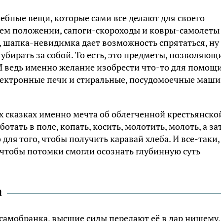
ебные вещи, которые сами все делают для своего
ачем положении, сапоги-скороходы и ковры-самолеты
 шапка-невидимка дает возможность спрятаться, ну 
 убирать за собой. То есть, это предметы, позволяющ
И ведь именно желание изобрести что-то для помощи
лектронные печи и стиральные, посудомоечные маши
х сказках именно мечта об облегченной крестьянско
аботать в поле, копать, косить, молотить, молоть, а за
 для того, чтобы получить каравай хлеба. И все-таки,
 чтобы потомки смогли осознать глубинную суть
а
ь-самобранка, высшие силы передают её в дар нищему,