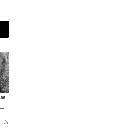
Н
ьзя
 —