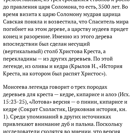
до правления царя Соломона, то есть, 3500 лет. Во
время визита к царю Соломону мудрая царица
Савская поняла и возвестила, что Спаситель мира
погибнет на этом дереве, а царству иудеев придет
конец и разорение. Именно из этого дерева
впоследствии был сделан несущий
(вертикальный) столб Христова Креста, а
перекладины — из других деревьев. По этой
легенде, из оливы и кедра (Крылов Н., «История
Креста, на котором был распят Христос»).
Моисеева легенда говорит о трех породах
деревьев для креста — кедре, кипарисе и алоэ (Исх.
15:23-25), «Лотова» версия — о пинии, кипарисе и
кедре (Сократ Схоластик, Церковная история, кн.
1). Среди упоминаний в других источниках
привлекают внимание дуб и пальма. Поскольку
исследователи сходятся во мнении, что версия