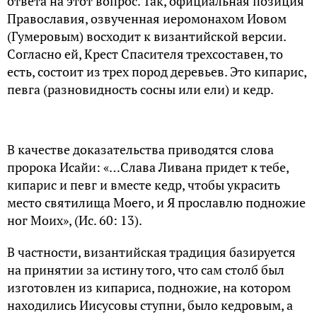
ответа на этот вопрос. Так, официальная позиция
Православия, озвученная иеромонахом Иовом
(Гумеровым) восходит к византийской версии.
Согласно ей, Крест Спасителя трехсоставен, то
есть, состоит из трех пород деревьев. Это кипарис,
певга (разновидность сосны или ели) и кедр.
В качестве доказательства приводятся слова
пророка Исайи: «…Слава Ливана придет к тебе,
кипарис и певг и вместе кедр, чтобы украсить
место святилища Моего, и Я прославлю подножие
ног Моих», (Ис. 60: 13).
В частности, византийская традиция базируется
на принятии за истину того, что сам столб был
изготовлен из кипариса, подножие, на котором
находились Иисусовы ступни, было кедровым, а