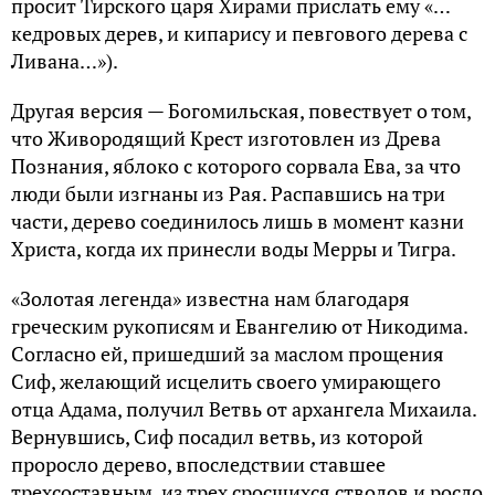
просит Тирского царя Хирами прислать ему «…
кедровых дерев, и кипарису и певгового дерева с
Ливана…»).
Другая версия — Богомильская, повествует о том,
что Живородящий Крест изготовлен из Древа
Познания, яблоко с которого сорвала Ева, за что
люди были изгнаны из Рая. Распавшись на три
части, дерево соединилось лишь в момент казни
Христа, когда их принесли воды Мерры и Тигра.
«Золотая легенда» известна нам благодаря
греческим рукописям и Евангелию от Никодима.
Согласно ей, пришедший за маслом прощения
Сиф, желающий исцелить своего умирающего
отца Адама, получил Ветвь от архангела Михаила.
Вернувшись, Сиф посадил ветвь, из которой
проросло дерево, впоследствии ставшее
трехсоставным, из трех сросшихся стволов и росло