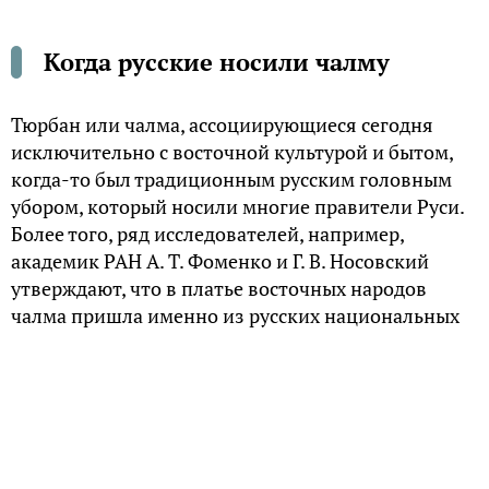
Когда русские носили чалму
Тюрбан или чалма, ассоциирующиеся сегодня
исключительно с восточной культурой и бытом,
когда-то был традиционным русским головным
убором, который носили многие правители Руси.
Более того, ряд исследователей, например,
академик РАН А. Т. Фоменко и Г. В. Носовский
утверждают, что в платье восточных народов
чалма пришла именно из русских национальных
нарядов. В своем двухтомнике «Новая хронология
и концепция древней истории Руси, Англии и
Рима» авторы приводят ряд аргументов,
доказывающих, что именно татаро-монголы
переняли ношение чалмы у русских, которые, в
свою очередь, носили ее еще с дохристианских