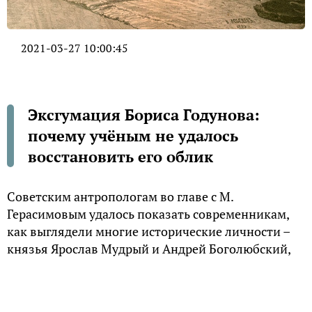
2021-03-27 10:00:45
Эксгумация Бориса Годунова:
почему учёным не удалось
восстановить его облик
Советским антропологам во главе с М.
Герасимовым удалось показать современникам,
как выглядели многие исторические личности –
князья Ярослав Мудрый и Андрей Боголюбский,
царь Иван Грозный, легендарный Тамерлан. Но
были и неудачи. Так, ученым не удалось после
вскрытия усыпальницы в Троице-Сергиевой