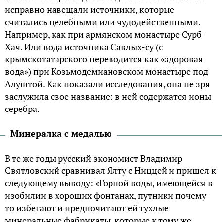
исправно навещали источники, которые
считались целебными или чудодейственными.
Например, как при армянском монастыре Сурб-
Хач. Или вода источника Савлых-су (с
крымскотатарского переводится как «здоровая
вода») при Козьмодемиановском монастыре под
Алуштой. Как показали исследования, она не зря
заслужила свое название: в ней содержатся ионы
серебра.
Минералка с медалью
В те же годы русский экономист Владимир
Святловский сравнивал Ялту с Ниццей и пришел к
следующему выводу: «Горной воды, имеющейся в
изобилии в хороших фонтанах, путники почему-
то избегают и предпочитают ей тухлые
минеральные фабрикаты, которые к тому же