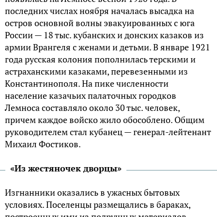
последних числах ноября началась высадка на
остров основной волны эвакуированных с юга
России — 18 тыс. кубанских и донских казаков из
армии Врангеля с женами и детьми. В январе 1921
года русская колония пополнилась терскими и
астраханскими казаками, перевезенными из
Константинополя. На пике численности
население казачьих палаточных городков
Лемноса составляло около 30 тыс. человек,
причем каждое войско жило обособлено. Общим
руководителем стал кубанец — генерал-лейтенант
Михаил Фостиков.
«Из жестяночек дворцы»
Изгнанники оказались в ужасных бытовых
условиях. Поселенцы размещались в бараках,
построенных ими из подручных материалов —