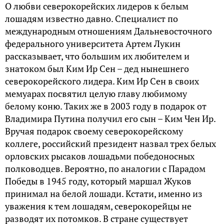
О любви северокорейских лидеров к белым
лошадям известно давно. Специалист по
международным отношениям Дальневосточного
федерального университета Артем Лукин
рассказывает, что большим их любителем и
знатоком был Ким Ир Сен – дед нынешнего
северокорейского лидера. Ким Ир Сен в своих
мемуарах посвятил целую главу любимому
белому коню. Таких же в 2003 году в подарок от
Владимира Путина получил его сын – Ким Чен Ир.
Вручая подарок своему северокорейскому
коллеге, российский президент назвал трех белых
орловских рысаков лошадьми победоносных
полководцев. Вероятно, по аналогии с Парадом
Победы в 1945 году, который маршал Жуков
принимал на белой лошади. Кстати, именно из
уважения к тем лошадям, северокорейцы не
разводят их потомков. В стране существует