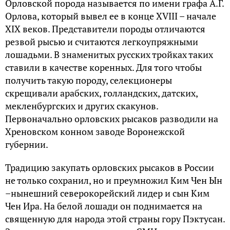
Орловской порода называется по имени графа А.Г.
Орлова, который вывел ее в конце XVIII – начале
XIX веков. Представители породы отличаются
резвой рысью и считаются легкоупряжными
лошадьми. В знаменитых русских тройках таких
ставили в качестве коренных. Для того чтобы
получить такую породу, селекционеры
скрещивали арабских, голландских, датских,
мекленбургских и других скакунов.
Первоначально орловских рысаков разводили на
Хреновском конном заводе Воронежской
губернии.
Традицию закупать орловских рысаков в России
не только сохранил, но и преумножил Ким Чен Ын
–нынешний северокорейский лидер и сын Ким
Чен Ира. На белой лошади он поднимается на
священную для народа этой страны гору Пэктусан.