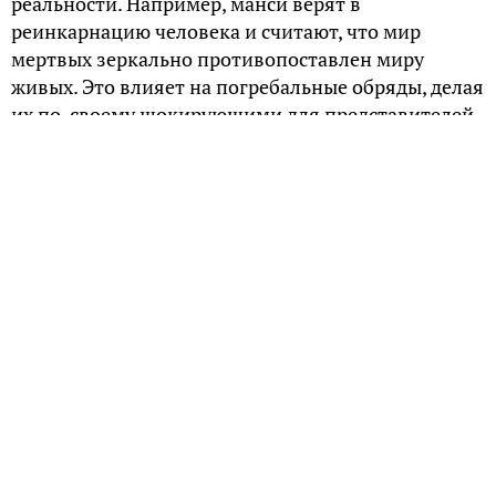
реальности. Например, манси верят в
реинкарнацию человека и считают, что мир
мертвых зеркально противопоставлен миру
живых. Это влияет на погребальные обряды, делая
их по-своему шокирующими для представителей
других народов.
Два типа мироздания
Известный этнограф, Елена Фëдорова, написала
научную работу «Погребальный культ северных
манси в этноисторическом аспекте», которая
вошла в сборник статей «От бытия к инобытию:
фольклор и погребальный ритуал в традиционных
культурах Сибири и Америки» (Санкт-Петербург,
2010 г.). В ней автор отметила, что у манси
издревле существуют два типа погребения,
свойственные для двух экзогамных фратрий, на