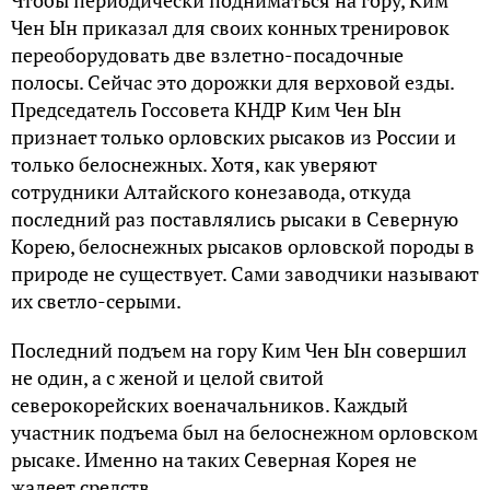
Чтобы периодически подниматься на гору, Ким
Чен Ын приказал для своих конных тренировок
переоборудовать две взлетно-посадочные
полосы. Сейчас это дорожки для верховой езды.
Председатель Госсовета КНДР Ким Чен Ын
признает только орловских рысаков из России и
только белоснежных. Хотя, как уверяют
сотрудники Алтайского конезавода, откуда
последний раз поставлялись рысаки в Северную
Корею, белоснежных рысаков орловской породы в
природе не существует. Сами заводчики называют
их светло-серыми.
Последний подъем на гору Ким Чен Ын совершил
не один, а с женой и целой свитой
северокорейских военачальников. Каждый
участник подъема был на белоснежном орловском
рысаке. Именно на таких Северная Корея не
жалеет средств.