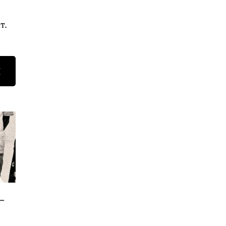
т.
Н
—