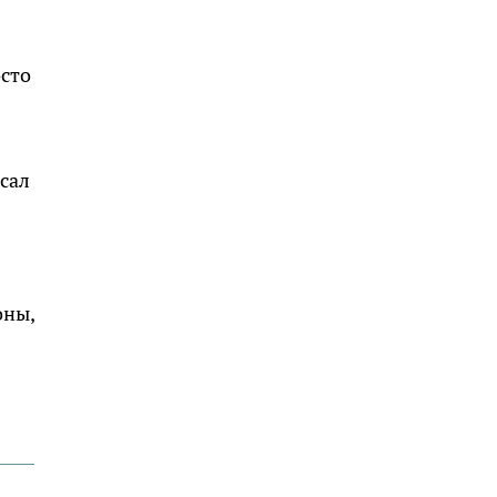
осто
сал
оны,