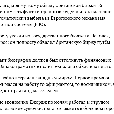
благодаря жуткому обвалу британской биржи 16
 стоимость фунта стерлингов, будучи и так плачевно
втоматически выбыла из Европейского механизма
ютной системы (ЕВС).
сту утекли из государственного бюджета. Человек,
рос: он попросту обвалил британскую биржу путём
 факт биографии должен был оттолкнуть финансовых
 Однако грамотные политтехнологи объясняют и это.
любно встречен западным миром. Первое время он
анимался на работу то официантом, то носильщиком, 
, которая глодала селёдку».
ле экономики Джордж по ночам работал и с трудом
ал дамские сумочки, пытаясь выжить в большом горо