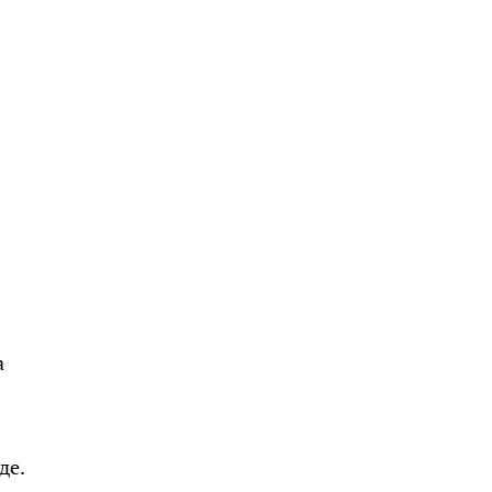
а
де.