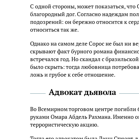
С одной стороны, может показаться, что
благородный дог. Согласно надеждам пол
подозрений: он бережно относится к серд
относиться так же.
Однако на самом деле Сорос не был ни 
скрывают факт бурного романа финансист
встречался год. Но скандал с бразильск
было скрыть: тогда любовница потребов
ложь и грубое к себе отношение.
Адвокат дьявола
Во Всемирном торговом центре погибли 6
руками Омара Абдель Рахмана. Именно он
террористическую акцию.
Тогда его адвокатом была Линн Стюарт, в