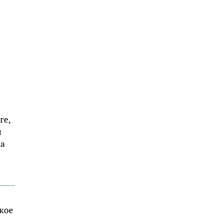
в
ге,
и
на
кое