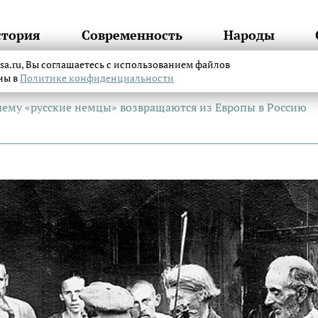
стория
Современность
Народы
itsa.ru, Вы соглашаетесь с использованием файлов
аны в
Политике конфиденциальности
чему «русские немцы» возвращаются из Европы в Россию