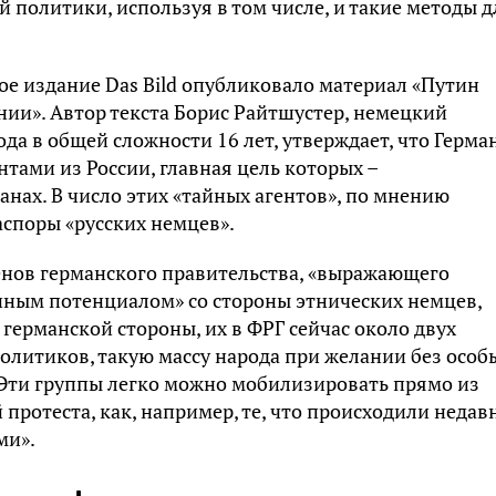
 политики, используя в том числе, и такие методы д
ое издание Das Bild опубликовало материал «Путин
ии». Автор текста Борис Райтшустер, немецкий
да в общей сложности 16 лет, утверждает, что Герма
нтами из России, главная цель которых –
анах. В число этих «тайных агентов», по мнению
аспоры «русских немцев».
енов германского правительства, «выражающего
ным потенциалом» со стороны этнических немцев,
германской стороны, их в ФРГ сейчас около двух
олитиков, такую массу народа при желании без особ
«Эти группы легко можно мобилизировать прямо из
протеста, как, например, те, что происходили недав
ми».