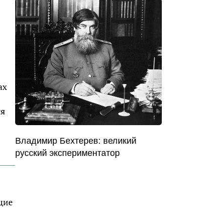
ах
ся
Владимир Бехтерев: великий
русский экспериментатор
щие