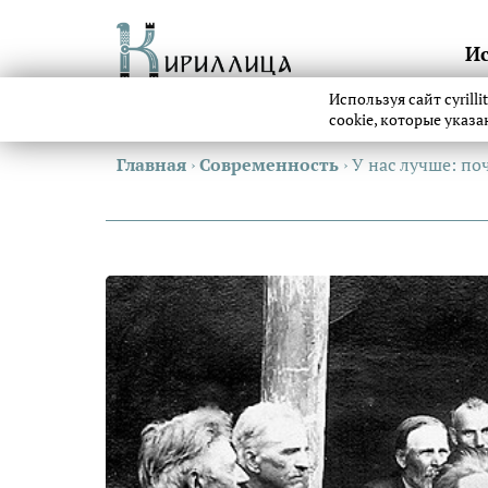
И
Используя сайт cyrill
cookie, которые указ
Главная
›
Современность
›
У нас лучше: по