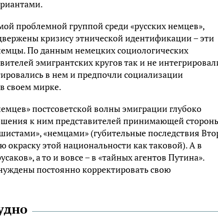
триантами.
амой проблемной группой среди «русских немцев»,
одвержены кризису этнической идентификации – эти
е немцы. По данным немецких социологических
вителей эмигрантских кругов так и не интегрировал
птировались в нем и предпочли социализации
в своем мирке.
немцев» постсоветской волны эмиграции глубоко
ошения к ним представителей принимающей стороны
шистами», «немцами» (губительные последствия Вто
окраску этой национальности как таковой). А в
аков», а то и вовсе – в «тайных агентов Путина».
ынуждены постоянно корректировать свою
удно