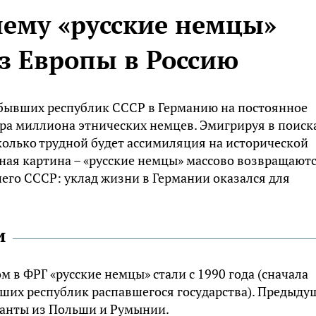
чему «русские немцы»
з Европы в Россию
 бывших республик СССР в Германию на постоянное
ора миллиона этнических немцев. Эмигрируя в поиск
колько трудной будет ассимиляция на исторической
ная картина – «русские немцы» массово возвращают
шего СССР: уклад жизни в Германии оказался для
и
в ФРГ «русские немцы» стали с 1990 года (сначала
вших республик распавшегося государства). Предыду
ранты из Польши и Румынии.