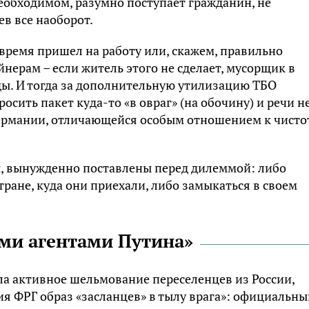
необходимом, разумно поступает гражданин, не
в все наоборот.
вовремя пришел на работу или, скажем, правильно
нерам – если житель этого не сделает, мусорщик в
ды. И тогда за дополнительную утилизацию ТБО
осить пакет куда-то «в овраг» (на обочину) и речи н
Германии, отличающейся особым отношением к чисто
ы, вынужденно поставлены перед дилеммой: либо
ране, куда они приехали, либо замыкаться в своем
ыми агентами Путина»
ла активное шельмование переселенцев из России,
ия ФРГ образ «засланцев» в тылу врага»: официальны