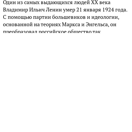
Один из самых выдающихся людей XX века
Владимир Ильич Ленин умер 21 января 1924 года.
С помощью партии большевиков и идеологии,
основанной на теориях Маркса и Энгельса, он
преобразовал российское общество так
радикально, что похожих прецедентов не знает
история. В чем заключался секрет его
гениальности? На этот вопрос пытались ответить
ученые, извлекшие мозг политика после его
смерти.
Мозговой феномен
Для столь ответственного исследования в 1925
году в СССР был приглашен немецкий невролог
Оскар Фогт. Для его работы советское
правительство не жалело никаких средств: был с
нуля основан и оборудован Институт