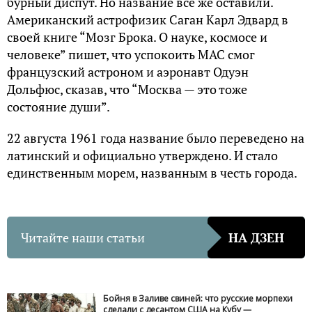
бурный диспут. Но название все же оставили.
Американский астрофизик Саган Карл Эдвард в
своей книге “Мозг Брока. О науке, космосе и
человеке” пишет, что успокоить МАС смог
французский астроном и аэронавт Одуэн
Дольфюс, сказав, что “Москва — это тоже
состояние души”.
22 августа 1961 года название было переведено на
латинский и официально утверждено. И стало
единственным морем, названным в честь города.
Читайте наши статьи
НА ДЗЕН
Бойня в Заливе свиней: что русские морпехи
сделали с десантом США на Кубу —