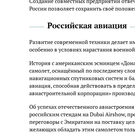
Создание совместных предприятий отвеч
России позволяет сохранить своё положе
Российская авиация
Развитие современной техники делает и
особенно в условиях нарастания военно
История с американским эсминцем «Дона
самолет, оснащённый по последнему слов
навигационных спутниковых систем и ба
авиация, способная действовать в преде
авиастроительной корпорации» производ
Об успехах отечественного авиастроения
российским стендам на Dubai Airshow, пр
переговоры с Эмиратами на поставку цел
желающих обладать этим самолетом толь