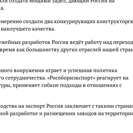
ли создать мощный задел, дающий России на
а.
амеренно создали два конкурирующих конструкторс
 наилучшего качества.
ужейных разработок Россия ведёт работу над перехо
о время как большинству других отраслей нашей стра
ного вооружения играет и успешная политика
 сотрудничества. «Рособорнэкспорт» реагирует на
ры, применяет гибкие подходы в отношениях с
дства на экспорт Россия заключает с такими страна
тной разработке и размещении заводов на территори