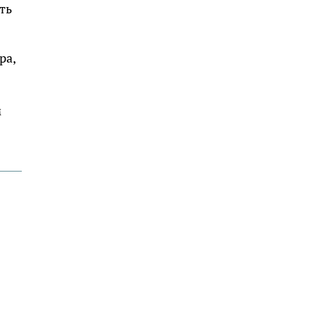
ть
ра,
м