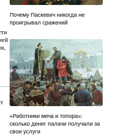
Почему Паскевич никогда не
проигрывал сражений
сти
ией
м,
от
«Работники меча и топора»:
сколько денег палачи получали за
свои услуги