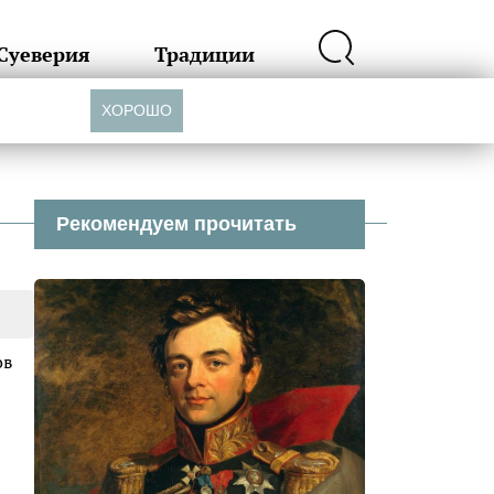
Суеверия
Традиции
ХОРОШО
Рекомендуем прочитать
ов