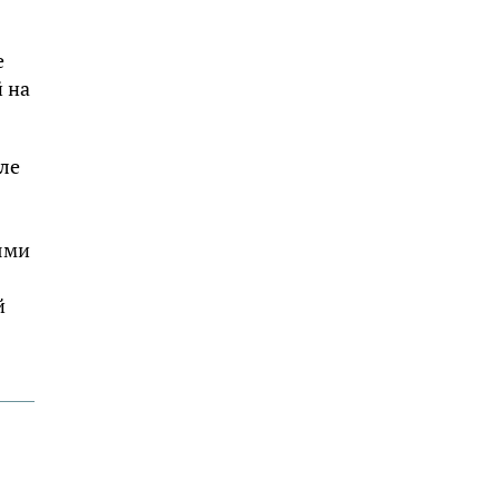
е
 на
ле
ями
й