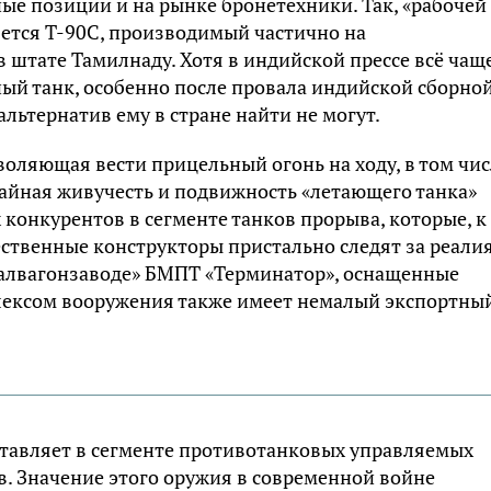
ые позиции и на рынке бронетехники. Так, «рабочей
ется Т-90С, производимый частично на
в штате Тамилнаду. Хотя в индийской прессе всё чащ
ый танк, особенно после провала индийской сборной
льтернатив ему в стране найти не могут.
оляющая вести прицельный огонь на ходу, в том чис
айная живучесть и подвижность «летающего танка»
конкурентов в сегменте танков прорыва, которые, к
чественные конструкторы пристально следят за реали
ралвагонзаводе» БМПТ «Терминатор», оснащенные
ексом вооружения также имеет немалый экспортны
тавляет в сегменте противотанковых управляемых
. Значение этого оружия в современной войне