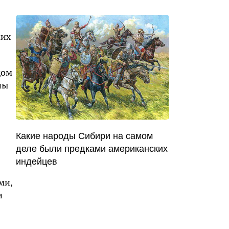
ких
дом
ны
Какие народы Сибири на самом
деле были предками американских
индейцев
ми,
и