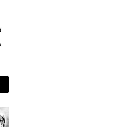
й
о
Н