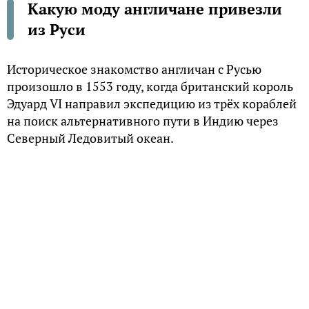
Какую моду англичане привезли
из Руси
Историческое знакомство англичан с Русью
произошло в 1553 году, когда британский король
Эдуард VI направил экспедицию из трёх кораблей
на поиск альтернативного пути в Индию через
Северный Ледовитый океан.
Не учтя ряд параметров, мореплаватели не смогли
выполнить эту миссию: два судна разбились о
скалы, зато третье под началом капитана
Ченслора вместо тёплого пряного берега достигло
сурового побережья неизвестной им Московии.
Меха