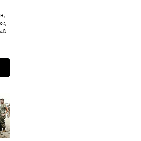
н,
же,
рый
Н