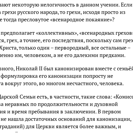
чают некоторую нелогичность в данном учении. Если
грехи русского народа, то грехи, исходя просто из
е тогда пресловутое «всенародное покаяние»?
не предполагает «коллективных», «всенародных грехов
 грех, а точнее, его последствия, поскольку сам гре
риста, только один – первородный, все остальные –
енно им, человеком, а не его далекими предками.
озного, Николай II был канонизирован вместе с семьё
ма формулировка его канонизации попросту не
а вокруг этого, во многом несчастного, человека.
рской Семьи есть, в частности, такие слова: «Комис
два неравных по продолжительности и духовной
ия и время пребывания в заключении. В первом
 не нашла достаточных оснований для канонизации,
траданий) для Церкви является более важным, и