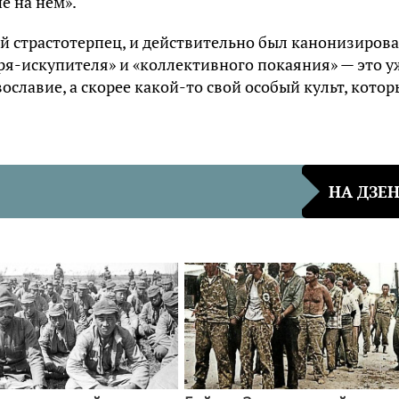
е на нём».
ой страстотерпец, и действительно был канонизирова
ря-искупителя» и «коллективного покаяния» — это у
ославие, а скорее какой-то свой особый культ, кото
НА ДЗЕ