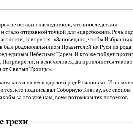
арь» не оставил наследников, что впоследствии
 и стало отправной точкой для «царебожия». Речь иде
частности, говорится: «Заповедано, чтобы Избранник
 был родоначальником Правителей на Руси из рода 
перед единым Небесным Царем. И кто же пойдет проти
 Патриарх ли, и всяк человек, да проклянется таково
он от Святыя Троицы».
ранялась и на весь царский род Романовых. И по мне
и тех, кто подписывал Соборную Клятву, все скопом
якобы за это уже нам, всем потомкам тех потомков
е грехи