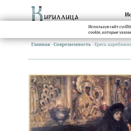
И
Используя сайт cyrill
cookie, которые указ
Главная
›
Современность
›
Ересь царебожни