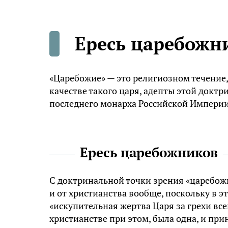
Ересь царебожни
«Царебожие» — это религиозном течение, 
качестве такого царя, адепты этой доктр
последнего монарха Российской Империи
Ересь царебожников
С доктринальной точки зрения «царебожи
и от христианства вообще, поскольку в э
«искупительная жертва Царя за грехи все
христианстве при этом, была одна, и прин