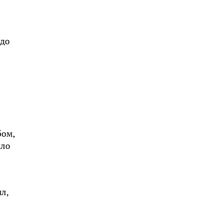
1
 до
бом,
ыло
л,