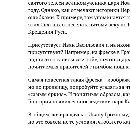
святого телеси великомученика царя Иоан
году. Однако, как отмечают историки Це
ошибками. К примеру, там упоминается 
этих Святцах отнесена к пятому веку по Р
Крещения Руси.
Присутствует Иван Васильевич и на икона
присутствует? Например, на фреске в Гра
подписи со словом «святой», там он «цар
почитаемых правителей с нимбом пошла
Самая известная такая фреска – изображ
но по прозвищу, попробуйте угадать за ч
«самым ярким». И понятным образом, кано
Болгарии появился впоследствии царь К
В общем, возвращаясь к Ивану Грозному, 
но это совсем не те условия, чтобы его к