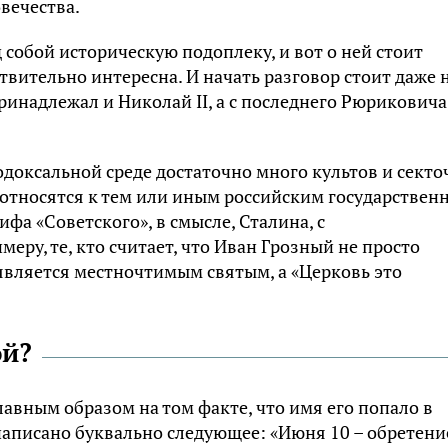
овечества.
 собой историческую подоплеку, и вот о ней стоит
твительно интересна. И начать разговор стоит даже н
ринадлежал и Николай II, а с последнего Рюриковича
тодоксальной среде достаточно много культов и секто
 относятся к тем или иным российским государстве
ифа «Советского», в смысле, Сталина, с
еру, те, кто считает, что Иван Грозный не просто
является местночтимым святым, а «Церковь это
ой?
лавным образом на том факте, что имя его попало в
написано буквально следующее: «Июня 10 – обретени