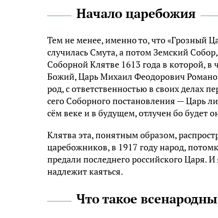
Начало царебожия
Тем не менее, именно то, что «Грозный Ц
случилась Смута, а потом Земский Собор,
Соборной Клятве 1613 года в которой, в 
Божий, Царь Михаил Феодорович Романов
род, с ответственностью в своих делах 
сего Соборного постановления — Царь ли,
сём веке и в будущем, отлучен бо будет 
Клятва эта, понятным образом, распрост
царебожников, в 1917 году народ, потомк
предали последнего российского Царя. И 
надлежит каяться.
Что такое всенародны