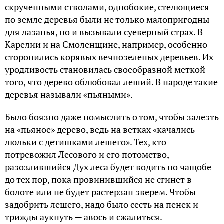
скрученными стволами, однобокие, стелющиеся
по земле деревья были не только малопригодны
для лазанья, но и вызывали суеверный страх. В
Карелии и на Смоленщине, например, особенно
сторонились корявых вечнозеленых деревьев. Их
уродливость становилась своеобразной меткой
того, что дерево облюбовал леший. В народе такие
деревья называли «пьяными».
Было боязно даже помыслить о том, чтобы залезть
на «пьяное» дерево, ведь на ветках «качались
люльки с детишками лешего». Тех, кто
потревожил Лесового и его потомство,
разозлившийся Дух леса будет водить по чащобе
до тех пор, пока провинившийся не сгинет в
болоте или не будет растерзан зверем. Чтобы
задобрить лешего, надо было сесть на пенек и
трижды аукнуть — авось и сжалиться.