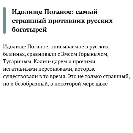
Идолище Поганое: самый
страшный противник русских
богатырей
Идолище Поганое, описываемое в русских
былинах, сравнивали с Змеем Горынычем,
Тугариным, Калин-царем и прочими
негативными персонажами, которые
существовали в то время. Это не только страшный,
но и безобразный, в некоторой мере даже
комический герой. Он считался противником
добрых былинных героев.
Описывается он так: «Голова у него размером с
котел, глаза, как пивные чашки, косая сажень в