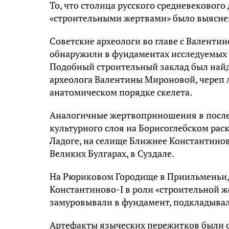
То, что столица русского средневекового
«строительными жертвами» было выяснен
Советские археологи во главе с Валенти
обнаружили в фундаментах исследуемых 
Подобный строительный заклад был найде
археолога Валентины Мироновой, череп л
анатомическом порядке скелета.
Аналогичные жертвоприношения в посл
культурного слоя на Борисоглебском раск
Ладоге, на селище Ближнее Константинов
Великих Булгарах, в Суздале.
На Рюриковом Городище в Приильменьи, 
Константиново-I в роли «строительной ж
замуровывали в фундамент, подкладывал
Артефакты языческих пережитков были о