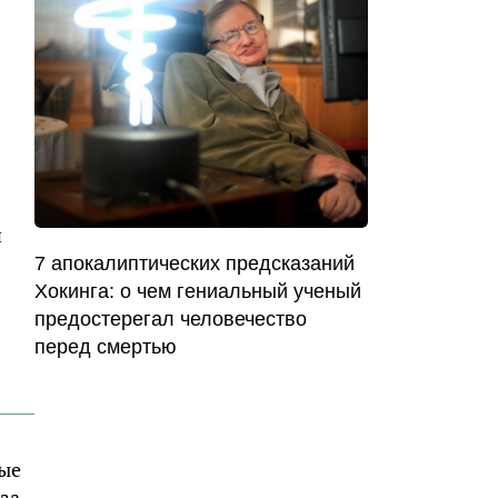
м
й
7 апокалиптических предсказаний
Хокинга: о чем гениальный ученый
предостерегал человечество
перед смертью
рые
за