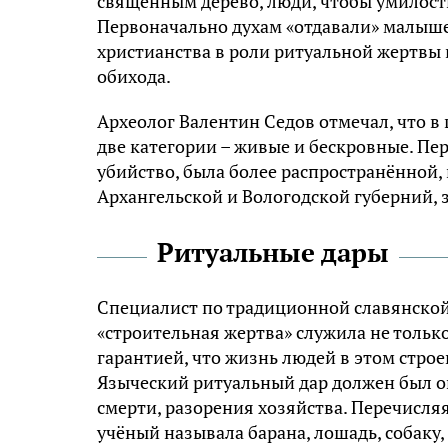
священным дерево, люди, чтобы умилост
Первоначально духам «отдавали» малышей
христианства в роли ритуальной жертвы
обихода.
Археолог Валентин Седов отмечал, что в
две категории – живые и бескровные. П
убийство, была более распространённой,
Архангельской и Вологодской губерний, 
Ритуальные дары
Специалист по традиционной славянской 
«строительная жертва» служила не тольк
гарантией, что жизнь людей в этом строе
Языческий ритуальный дар должен был о
смерти, разорения хозяйства. Перечисл
учёный называла барана, лошадь, собаку, 