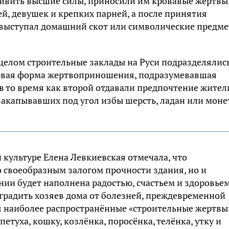
ивить высшие силы, приносили им кровавые жертвы
, девушек и крепких парней, а после принятия
 выступал домашний скот или символические предм
 целом строительные заклады на Руси подразделялис
ервая форма жертвоприношения, подразумевавшая
 в то время как второй отдавали предпочтение жител
закапывавших под угол избы шерсть, ладан или моне
культуре Елена Левкиевская отмечала, что
о своеобразным залогом прочности здания, но и
нии будет наполнена радостью, счастьем и здоровьем
градить хозяев дома от болезней, преждевременной
яя наиболее распространённые «строительные жертвы
петуха, кошку, козлёнка, поросёнка, телёнка, утку и