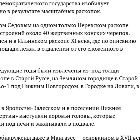
 демократического государства изобилует
о в результате масштабных раскопок.
ном Седовым на одном только Неревском раскопе
строений около 40 жертвенных конских черепов.
н и в Ильинском раскопе XI века, где по описанию
ошади лежал в отдалении от его сложенного в
едующие годы были извлечены из-под толщи
опе в Старой Руссе, на Земляном городище в Старой
о-1 под Нижним Новгородом, в Городке на Ловати, в
в Ярополче-Залесском и в поселении Нижнее
ертвы» выступали коровьи головы, которые
и под печи и закапывали в подвале.
бнаружены даже в Мангазее — основанном в XVII ве