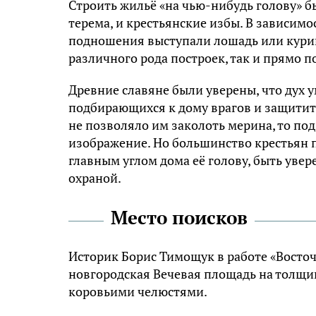
Строить жильё «на чью-нибудь голову» б
терема, и крестьянские избы. В зависимо
подношения выступали лошадь или куриц
различного рода построек, так и прямо 
Древние славяне были уверены, что дух
подбирающихся к дому врагов и защитить
не позволяло им заколоть мерина, то по
изображение. Но большинство крестьян п
главным углом дома её голову, быть уве
охраной.
Место поисков
Историк Борис Тимощук в работе «Восточн
новгородская Вечевая площадь на толщ
коровьими челюстями.