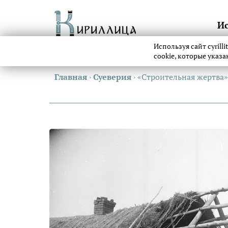
И
Используя сайт cyrill
cookie, которые указ
Главная
›
Суеверия
›
«Строительная жертва»