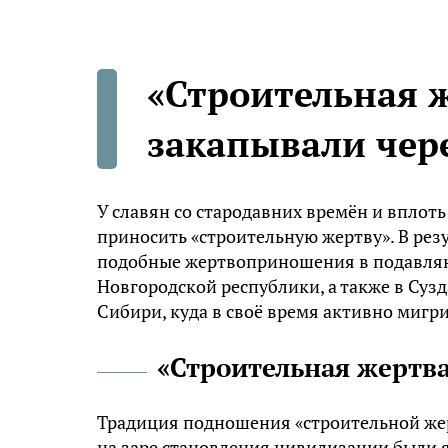
«Строительная ж
закапывали чер
У славян со стародавних времён и вплоть
приносить «строительную жертву». В рез
подобные жертвоприношения в подавля
Новгородской республики, а также в Суз
Сибири, куда в своё время активно мигр
«Строительная жертв
Традиция подношения «строительной жер
на заре становления цивилизации были я