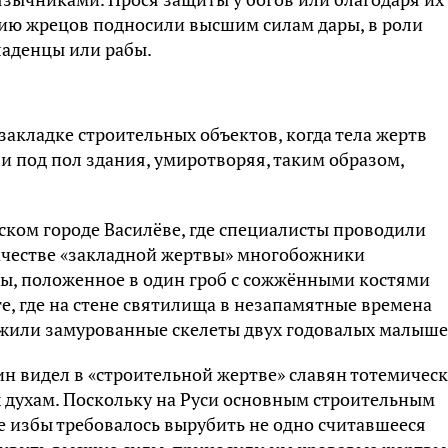
нию жрецов подносили высшим силам дары, в роли
ладенцы или рабы.
закладке строительных объектов, когда тела жертв
 под пол здания, умиротворяя, таким образом,
ском городе Василёве, где специалисты проводили
качестве «закладной жертвы» многобожники
ы, положенное в один гроб с сожжёнными костями
е, где на стене святилища в незапамятные времена
ужили замурованные скелеты двух годовалых малыше
н видел в «строительной жертве» славян тотемичес
 духам. Поскольку на Руси основным строительным
е избы требовалось вырубить не одно считавшееся