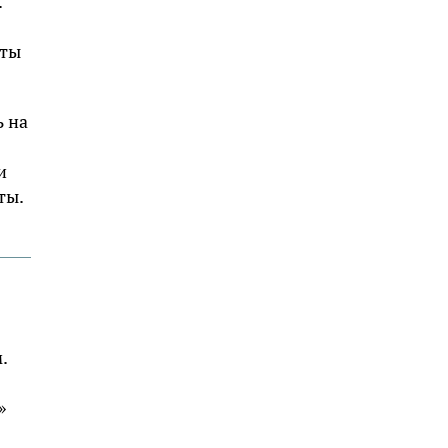
.
еты
ь на
и
ты.
.
»