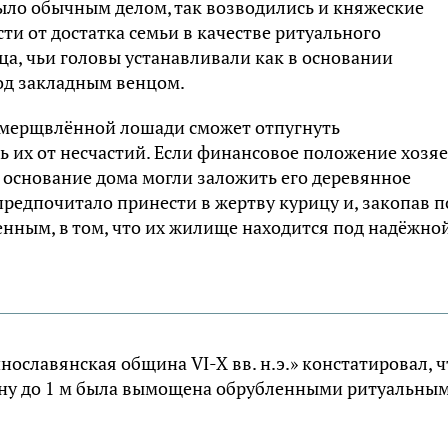
ыло обычным делом, так возводились и княжеские
сти от достатка семьи в качестве ритуального
а, чьи головы устанавливали как в основании
под закладным венцом.
 умерщвлённой лошади сможет отпугнуть
 их от несчастий. Если финансовое положение хозя
д основание дома могли заложить его деревянное
редпочитало принести в жертву курицу и, закопав п
ренным, в том, что их жилище находится под надёжно
ославянская община VI-X вв. н.э.» констатировал, ч
ину до 1 м была вымощена обрубленными ритуальны