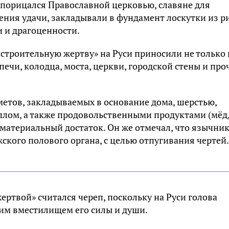
д порицался Православной церковью, славяне для
ения удачи, закладывали в фундамент лоскутки из р
и и драгоценности.
 «строительную жертву» на Руси приносили не только
ечи, колодца, моста, церкви, городской стены и про
етов, закладываемых в основание дома, шерстью,
плом, а также продовольственными продуктами (мёд
 материальный достаток. Он же отмечал, что язычни
кого полового органа, с целью отпугивания чертей.
ертвой» считался череп, поскольку на Руси голова
им вместилищем его силы и души.