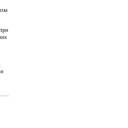
изы
 при
чих
,
ки