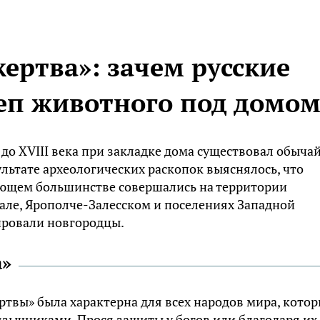
ертва»: зачем русские
еп животного под домо
 до XVIII века при закладке дома существовал обыча
ультате археологических раскопок выяснялось, что
ющем большинстве совершались на территории
дале, Ярополче-Залесском и поселениях Западной
ировали новгородцы.
а»
твы» была характерна для всех народов мира, кото
зычниками. Прося защиты у богов или благодаря их 