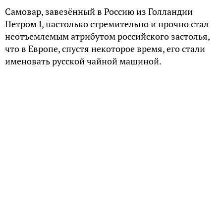
Самовар, завезённый в Россию из Голландии
Петром I, настолько стремительно и прочно стал
неотъемлемым атрибутом российского застолья,
что в Европе, спустя некоторое время, его стали
именовать русской чайной машиной.
Собиравший вокруг себя всех членов большой
дореволюционной семьи самовар олицетворял
собой домашний уют, располагающий к
неспешным беседам, приятным воспоминаниям и
принятию важных решений.
«Рюмка», «Банка», «Ваза», «Дуля», «Желудь»,
«Пасхальное яйцо», «Репка» — это обиходные
названия самоваров разной формы, каждый из
которых домохозяйки использовали не только