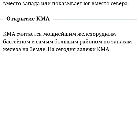
вместо запада или показывает юг вместо севера.
Открытие КМА
КМА считается мощнейшим железорудным
бассейном и самым большим районом по запасам
железа на Земле. На сегодня залежи КМА
2
занимают территорию более 160 тысяч км
.
Открытие этой зоны восходит к обнаружению
странного явления, которое было впервые
замечено в 1773 году астрономом П. Б.
Иноходцевым. Именно он обнаружил аномалию
поля земного магнетизма, которая проявлялась
необычным поведением стрелки компаса в
пределах Курска и Белгорода.
Спустя более века данное явление захватило
внимание И. Н. Смирнова, который проводил
геомагнитную съемку Европейской части страны.