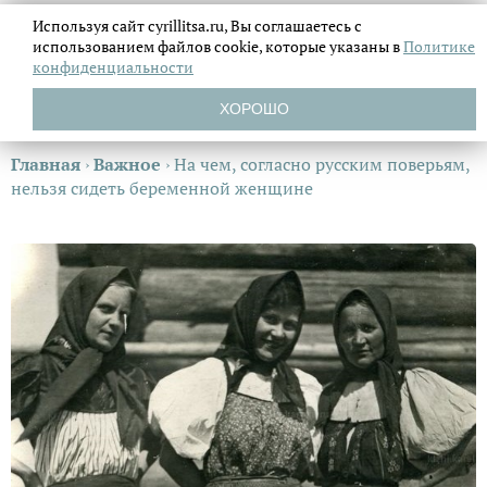
Используя сайт cyrillitsa.ru, Вы соглашаетесь с
использованием файлов
cookie, которые указаны в
Политике
конфиденциальности
ХОРОШО
Главная
›
Важное
›
На чем, согласно русским поверьям,
нельзя сидеть беременной женщине